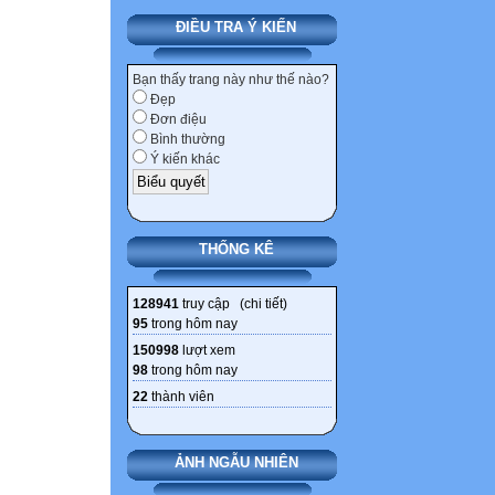
ĐIỀU TRA Ý KIẾN
Bạn thấy trang này như thế nào?
Đẹp
Đơn điệu
Bình thường
Ý kiến khác
THỐNG KÊ
128941
truy cập (
chi tiết
)
95
trong hôm nay
150998
lượt xem
98
trong hôm nay
22
thành viên
ẢNH NGẪU NHIÊN