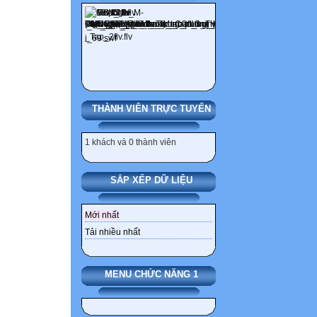
THÀNH VIÊN TRỰC TUYẾN
1 khách và 0 thành viên
SẮP XẾP DỮ LIỆU
Mới nhất
Tải nhiều nhất
MENU CHỨC NĂNG 1