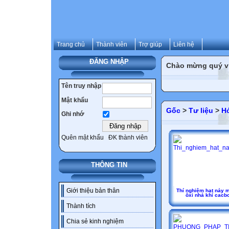
Trang chủ
Thành viên
Trợ giúp
Liên hệ
ĐĂNG NHẬP
Chào mừng quý vị 
Tên truy nhập
Mật khẩu
Gốc
>
Tư liệu
>
H
Ghi nhớ
Quên mật khẩu
ĐK thành viên
THÔNG TIN
Giới thiệu bản thân
Thí nghiệm hạt nảy 
ôxi nhả khí cacb
Thành tích
Chia sẻ kinh nghiệm