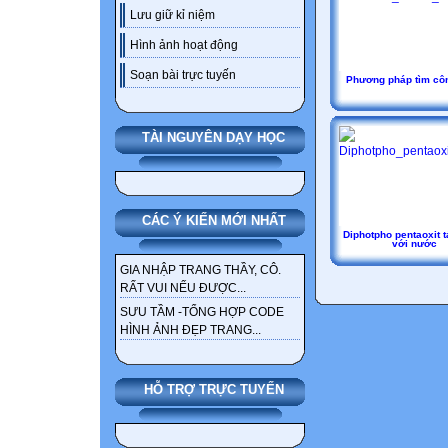
Lưu giữ kỉ niệm
Hình ảnh hoạt động
Soạn bài trực tuyến
Phương pháp tìm cô
TÀI NGUYÊN DẠY HỌC
CÁC Ý KIẾN MỚI NHẤT
Diphotpho pentaoxit 
với nước
GIA NHẬP TRANG THẦY, CÔ.
RẤT VUI NẾU ĐƯỢC...
SƯU TẦM -TỔNG HỢP CODE
HÌNH ẢNH ĐẸP TRANG...
HỖ TRỢ TRỰC TUYẾN