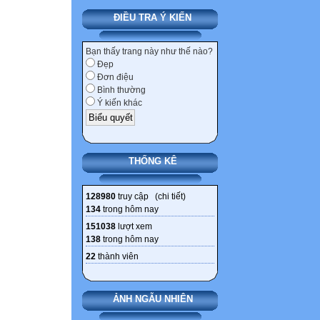
ĐIỀU TRA Ý KIẾN
Bạn thấy trang này như thế nào?
Đẹp
Đơn điệu
Bình thường
Ý kiến khác
THỐNG KÊ
128980
truy cập (
chi tiết
)
134
trong hôm nay
151038
lượt xem
138
trong hôm nay
22
thành viên
ẢNH NGẪU NHIÊN