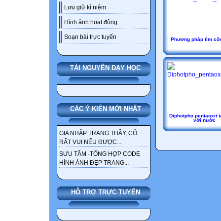
Lưu giữ kỉ niệm
Hình ảnh hoạt động
Soạn bài trực tuyến
Phương pháp tìm cô
TÀI NGUYÊN DẠY HỌC
CÁC Ý KIẾN MỚI NHẤT
Diphotpho pentaoxit 
với nước
GIA NHẬP TRANG THẦY, CÔ.
RẤT VUI NẾU ĐƯỢC...
SƯU TẦM -TỔNG HỢP CODE
HÌNH ẢNH ĐẸP TRANG...
HỖ TRỢ TRỰC TUYẾN