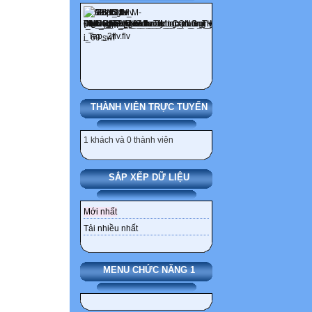
THÀNH VIÊN TRỰC TUYẾN
1 khách và 0 thành viên
SẮP XẾP DỮ LIỆU
Mới nhất
Tải nhiều nhất
MENU CHỨC NĂNG 1