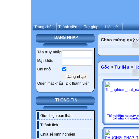
Trang chủ
Thành viên
Trợ giúp
Liên hệ
ĐĂNG NHẬP
Chào mừng quý vị 
Tên truy nhập
Mật khẩu
Gốc
>
Tư liệu
>
H
Ghi nhớ
Quên mật khẩu
ĐK thành viên
THÔNG TIN
Giới thiệu bản thân
Thí nghiệm hạt nảy 
ôxi nhả khí cacb
Thành tích
Chia sẻ kinh nghiệm