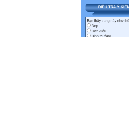
ĐIỀU TRA Ý KIẾ
Bạn thấy trang này như th
Đẹp
Đơn điệu
Bình thường
Ý kiến khác
THỐNG KÊ
130031
truy cập (
chi tiết
)
527
trong hôm nay
152101
lượt xem
531
trong hôm nay
22
thành viên
ẢNH NGẪU NHIÊ