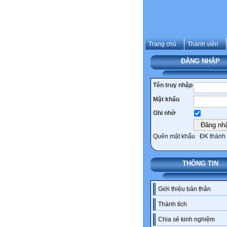
Trang chủ
Thành viên
ĐĂNG NHẬP
Tên truy nhập
Mật khẩu
Ghi nhớ
Quên mật khẩu
ĐK thành 
THÔNG TIN
Giới thiệu bản thân
Thành tích
Chia sẻ kinh nghiệm