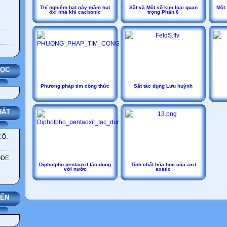
Thí nghiệm hạt nảy mầm hut
Sắt và Một số kim loại quan
Một 
ôxi nhả khí cacbonic
trọng Phần 6
HỌC
Phương pháp tìm công thức
Sắt tác dụng Lưu huỳnh
HẤT
CÔ.
ODE
Diphotpho pentaoxit tác dụng
Tính chất hóa học của axit
với nước
axetic
YẾN