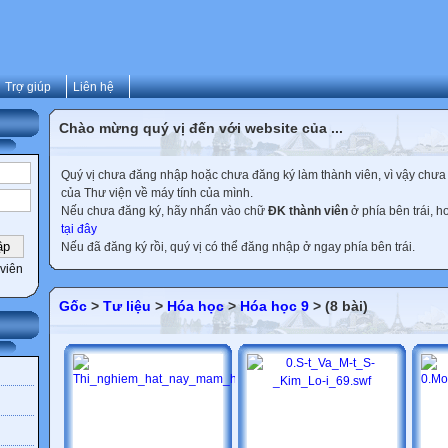
Trợ giúp
Liên hệ
Chào mừng quý vị đến với website của ...
Quý vị chưa đăng nhập hoặc chưa đăng ký làm thành viên, vì vậy chưa th
của Thư viện về máy tính của mình.
Nếu chưa đăng ký, hãy nhấn vào chữ
ĐK thành viên
ở phía bên trái, 
tại đây
Nếu đã đăng ký rồi, quý vị có thể đăng nhập ở ngay phía bên trái.
viên
Gốc
>
Tư liệu
>
Hóa học
>
Hóa học 9
> (8 bài)