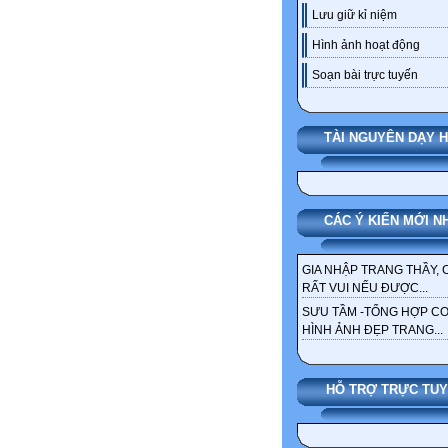
Lưu giữ kỉ niệm
Hình ảnh hoạt động
Soạn bài trực tuyến
TÀI NGUYÊN DẠY 
CÁC Ý KIẾN MỚI N
GIA NHẬP TRANG THẦY, 
RẤT VUI NẾU ĐƯỢC...
SƯU TẦM -TỔNG HỢP C
HÌNH ẢNH ĐẸP TRANG...
HỖ TRỢ TRỰC TU