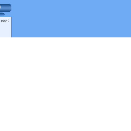
N
ế nào?
N