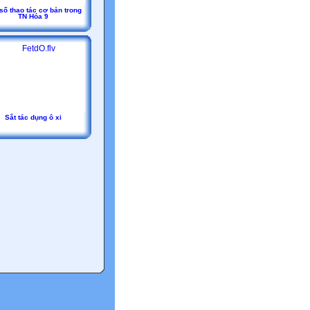
số thao tác cơ bản trong
TN Hóa 9
Sắt tác dụng ô xi