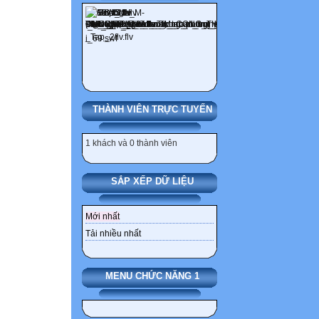
THÀNH VIÊN TRỰC TUYẾN
1 khách và 0 thành viên
SẮP XẾP DỮ LIỆU
Mới nhất
Tải nhiều nhất
MENU CHỨC NĂNG 1