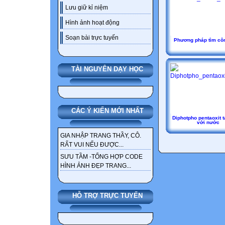
Lưu giữ kỉ niệm
Hình ảnh hoạt động
Soạn bài trực tuyến
Phương pháp tìm cô
TÀI NGUYÊN DẠY HỌC
CÁC Ý KIẾN MỚI NHẤT
Diphotpho pentaoxit 
với nước
GIA NHẬP TRANG THẦY, CÔ.
RẤT VUI NẾU ĐƯỢC...
SƯU TẦM -TỔNG HỢP CODE
HÌNH ẢNH ĐẸP TRANG...
HỖ TRỢ TRỰC TUYẾN