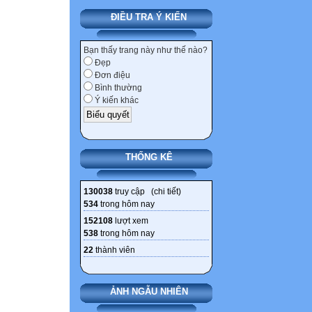
ĐIỀU TRA Ý KIẾN
Bạn thấy trang này như thế nào?
Đẹp
Đơn điệu
Bình thường
Ý kiến khác
THỐNG KÊ
130038
truy cập (
chi tiết
)
534
trong hôm nay
152108
lượt xem
538
trong hôm nay
22
thành viên
ẢNH NGẪU NHIÊN