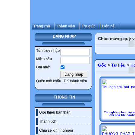
Trang chủ
Thành viên
Trợ giúp
Liên hệ
ĐĂNG NHẬP
Chào mừng quý vị 
Tên truy nhập
Mật khẩu
Gốc
>
Tư liệu
>
H
Ghi nhớ
Quên mật khẩu
ĐK thành viên
THÔNG TIN
Giới thiệu bản thân
Thí nghiệm hạt nảy 
ôxi nhả khí cacb
Thành tích
Chia sẻ kinh nghiệm