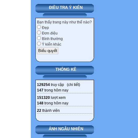
ĐIỀU TRA Ý KIẾN
Bạn thấy trang này như thế nào?
Đẹp
Đơn điệu
Bình thường
Ý kiến khác
THỐNG KÊ
129254
truy cập (
chi tiết
)
147
trong hôm nay
151320
lượt xem
148
trong hôm nay
22
thành viên
ẢNH NGẪU NHIÊN