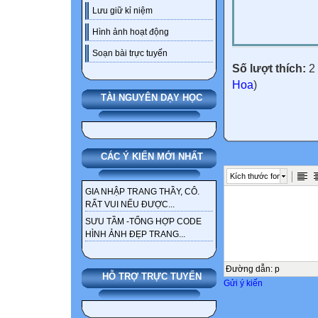
Lưu giữ kỉ niệm
Hình ảnh hoạt động
Soạn bài trực tuyến
Số lượt thích:
2 
Hoa
)
TÀI NGUYÊN DẠY HỌC
CÁC Ý KIẾN MỚI NHẤT
Kích thước font
GIA NHẬP TRANG THẦY, CÔ.
RẤT VUI NẾU ĐƯỢC...
SƯU TẦM -TỔNG HỢP CODE
HÌNH ẢNH ĐẸP TRANG...
Đường dẫn
:
p
HỖ TRỢ TRỰC TUYẾN
Gửi ý kiến