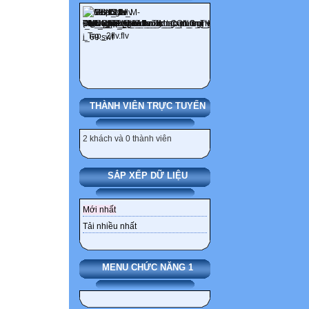
THÀNH VIÊN TRỰC TUYẾN
2 khách và 0 thành viên
SẮP XẾP DỮ LIỆU
Mới nhất
Tải nhiều nhất
MENU CHỨC NĂNG 1