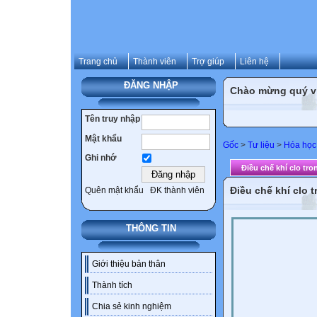
Trang chủ
Thành viên
Trợ giúp
Liên hệ
ĐĂNG NHẬP
Chào mừng quý vị 
Tên truy nhập
Mật khẩu
Gốc
>
Tư liệu
>
Hóa học
Ghi nhớ
Điều chế khí clo tr
Điều chế khí clo 
Quên mật khẩu
ĐK thành viên
THÔNG TIN
Giới thiệu bản thân
Thành tích
Chia sẻ kinh nghiệm