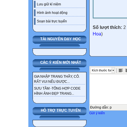
Lưu giữ kỉ niệm
Hình ảnh hoạt động
Soạn bài trực tuyến
Số lượt thích:
2 
Hoa
)
TÀI NGUYÊN DẠY HỌC
CÁC Ý KIẾN MỚI NHẤT
Kích thước font
GIA NHẬP TRANG THẦY, CÔ.
RẤT VUI NẾU ĐƯỢC...
SƯU TẦM -TỔNG HỢP CODE
HÌNH ẢNH ĐẸP TRANG...
Đường dẫn
:
p
HỖ TRỢ TRỰC TUYẾN
Gửi ý kiến