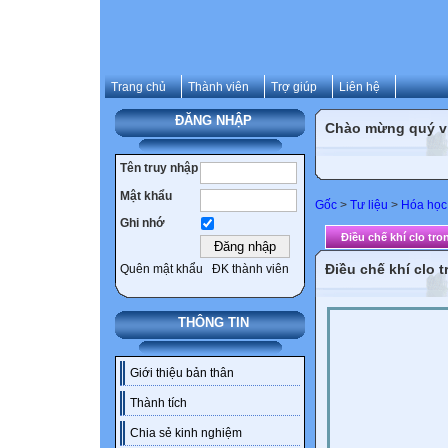
Trang chủ
Thành viên
Trợ giúp
Liên hệ
ĐĂNG NHẬP
Chào mừng quý vị 
Tên truy nhập
Mật khẩu
Gốc
>
Tư liệu
>
Hóa học
Ghi nhớ
Điều chế khí clo tr
Điều chế khí clo 
Quên mật khẩu
ĐK thành viên
THÔNG TIN
Giới thiệu bản thân
Thành tích
Chia sẻ kinh nghiệm