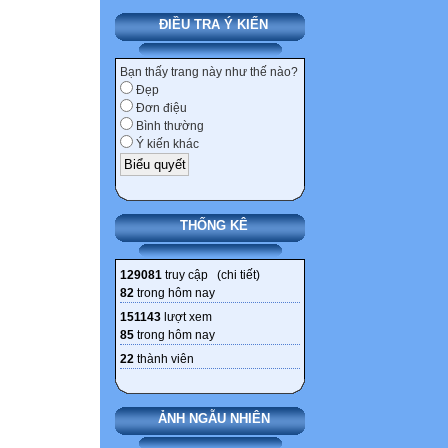
ĐIỀU TRA Ý KIẾN
Bạn thấy trang này như thế nào?
Đẹp
Đơn điệu
Bình thường
Ý kiến khác
THỐNG KÊ
129081
truy cập (
chi tiết
)
82
trong hôm nay
151143
lượt xem
85
trong hôm nay
22
thành viên
ẢNH NGẪU NHIÊN