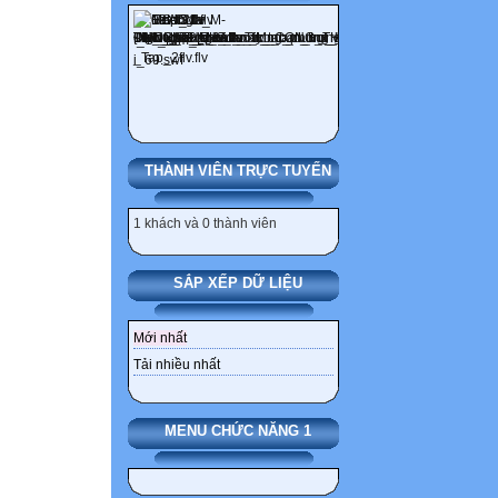
THÀNH VIÊN TRỰC TUYẾN
1 khách và 0 thành viên
SẮP XẾP DỮ LIỆU
Mới nhất
Tải nhiều nhất
MENU CHỨC NĂNG 1