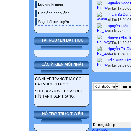
Nguyễn Ngọc
Lưu giữ kỉ niệm
tải lúc 17:06 
Hình ảnh hoạt động
Phạm Bá Dũn
tải lúc 15:04 
Soạn bài trực tuyến
Nguyễn Diệu L
tải lúc 22:08 
Nguyễn Phú T
TÀI NGUYÊN DẠY HỌC
tải lúc 14:29 
Nguyễn Thị C
tải lúc 13:49 
Trần Minh Tâ
CÁC Ý KIẾN MỚI NHẤT
tải lúc 09:59 
GIA NHẬP TRANG THẦY, CÔ.
RẤT VUI NẾU ĐƯỢC...
Kích thước font
SƯU TẦM -TỔNG HỢP CODE
HÌNH ẢNH ĐẸP TRANG...
HỖ TRỢ TRỰC TUYẾN
Đường dẫn
:
p
Gửi ý kiến