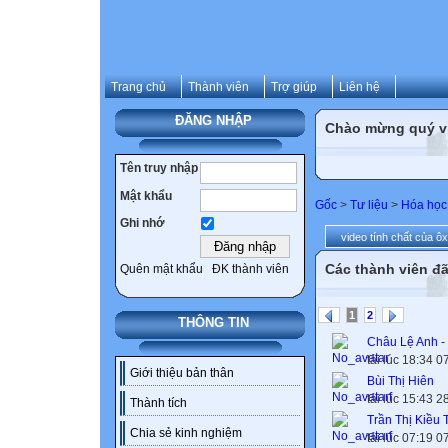
Trang chủ
Thành viên
Trợ giúp
Liên hệ
ĐĂNG NHẬP
Chào mừng quý vị 
Tên truy nhập
Mật khẩu
Gốc
>
Tư liệu
>
Hóa học
Ghi nhớ
video tính chất của ôxi
Các thành viên đã
Quên mật khẩu
ĐK thành viên
1
2
THÔNG TIN
Châu Lệ Anh 
tải lúc 18:34 
Giới thiệu bản thân
Bùi Thị Hiên
tải lúc 15:43 
Thành tích
Trần Thị Kiều 
Chia sẻ kinh nghiệm
tải lúc 07:19 