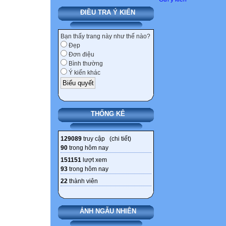
ĐIỀU TRA Ý KIẾN
Bạn thấy trang này như thế nào?
Đẹp
Đơn điệu
Bình thường
Ý kiến khác
THỐNG KÊ
129089
truy cập (
chi tiết
)
90
trong hôm nay
151151
lượt xem
93
trong hôm nay
22
thành viên
ẢNH NGẪU NHIÊN