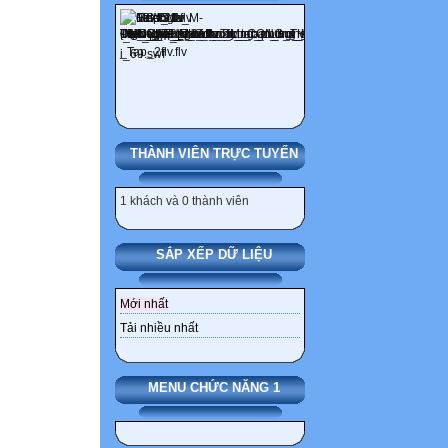
THÀNH VIÊN TRỰC TUYẾN
1 khách và 0 thành viên
SẮP XẾP DỮ LIỆU
Mới nhất
Tải nhiều nhất
MENU CHỨC NĂNG 1