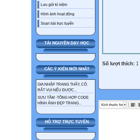
Lưu giữ kỉ niệm
Hình ảnh hoạt động
Soạn bài trực tuyến
TÀI NGUYÊN DẠY HỌC
Số lượt thích:
1 
CÁC Ý KIẾN MỚI NHẤT
GIA NHẬP TRANG THẦY, CÔ.
RẤT VUI NẾU ĐƯỢC...
SƯU TẦM -TỔNG HỢP CODE
HÌNH ẢNH ĐẸP TRANG...
Kích thước font
HỖ TRỢ TRỰC TUYẾN