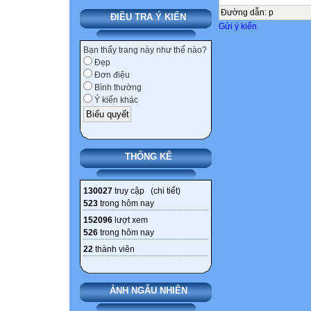
Đường dẫn
:
p
ĐIỀU TRA Ý KIẾN
Gửi ý kiến
Bạn thấy trang này như thế nào?
Đẹp
Đơn điệu
Bình thường
Ý kiến khác
THỐNG KÊ
130027
truy cập (
chi tiết
)
523
trong hôm nay
152096
lượt xem
526
trong hôm nay
22
thành viên
ẢNH NGẪU NHIÊN