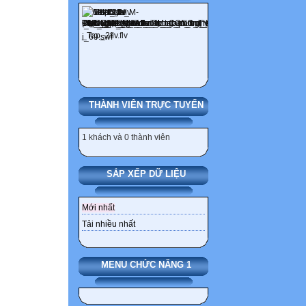
THÀNH VIÊN TRỰC TUYẾN
1 khách và 0 thành viên
SẮP XẾP DỮ LIỆU
Mới nhất
Tải nhiều nhất
MENU CHỨC NĂNG 1