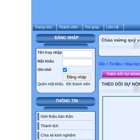
Trang chủ
Thành viên
Trợ giúp
Liên hệ
ĐĂNG NHẬP
Chào mừng quý vị 
Tên truy nhập
Mật khẩu
Gốc
>
Tư liệu
>
Hóa học
Ghi nhớ
THEO DÕI SỰ NÓN
THEO DÕI SỰ NÓ
Quên mật khẩu
ĐK thành viên
THÔNG TIN
Giới thiệu bản thân
Thành tích
Chia sẻ kinh nghiệm