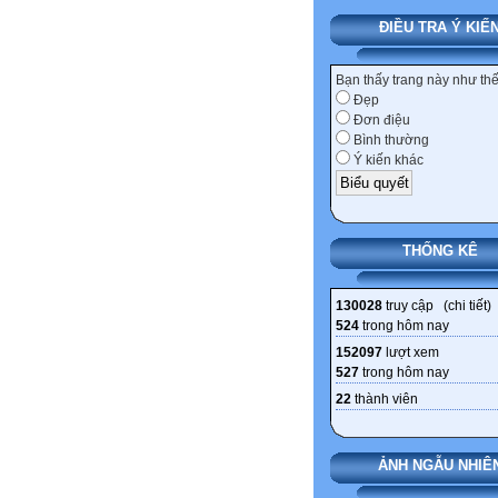
ĐIỀU TRA Ý KIẾ
Bạn thấy trang này như th
Đẹp
Đơn điệu
Bình thường
Ý kiến khác
THỐNG KÊ
130028
truy cập (
chi tiết
)
524
trong hôm nay
152097
lượt xem
527
trong hôm nay
22
thành viên
ẢNH NGẪU NHIÊ