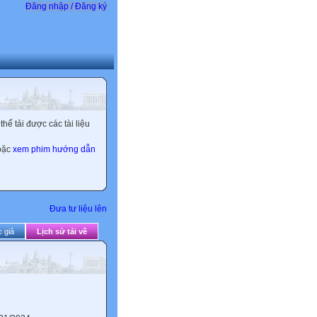
Đăng nhập / Đăng ký
ể tải được các tài liệu
hoặc
xem phim hướng dẫn
Đưa tư liệu lên
 giả
Lịch sử tải về