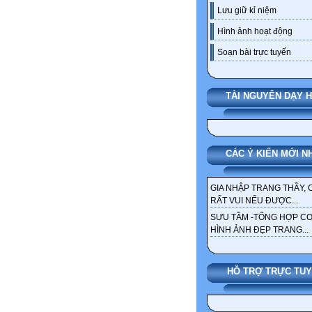
Lưu giữ kỉ niệm
Hình ảnh hoạt động
Soạn bài trực tuyến
TÀI NGUYÊN DẠY 
CÁC Ý KIẾN MỚI N
GIA NHẬP TRANG THẦY, 
RẤT VUI NẾU ĐƯỢC...
SƯU TẦM -TỔNG HỢP C
HÌNH ẢNH ĐẸP TRANG...
HỖ TRỢ TRỰC TU