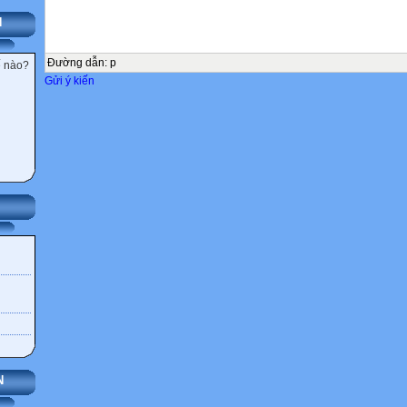
N
Đường dẫn
:
p
ế nào?
Gửi ý kiến
N