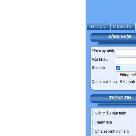
Trang chủ
Thành viên
ĐĂNG NHẬP
Tên truy nhập
Mật khẩu
Ghi nhớ
Quên mật khẩu
ĐK thành 
THÔNG TIN
Giới thiệu bản thân
Thành tích
Chia sẻ kinh nghiệm