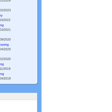
/01/2024
/02/2023
hy
/03/2022
ơng
/03/2021
/09/2020
Phương
/04/2020
/02/2020
ung
/11/2019
ơng
/04/2019