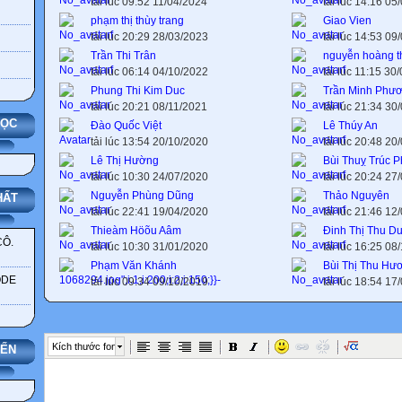
tải lúc 09:52 11/04/2024
tải lúc 14:16 05
phạm thị thùy trang
Giao Vien
tải lúc 20:29 28/03/2023
tải lúc 14:53 09
Trần Thi Trân
nguyễn hoàng t
tải lúc 06:14 04/10/2022
tải lúc 11:15 30
Phung Thi Kim Duc
Trần Minh Phư
tải lúc 20:21 08/11/2021
tải lúc 21:34 30
HỌC
Đào Quốc Việt
Lê Thúy An
tải lúc 13:54 20/10/2020
tải lúc 20:48 20
Lê Thị Hường
Bùi Thuỵ Trúc 
tải lúc 10:30 24/07/2020
tải lúc 20:24 27
Nguyễn Phùng Dũng
Thảo Nguyên
HẤT
tải lúc 22:41 19/04/2020
tải lúc 21:46 12
Thieàm Höõu Aâm
Đinh Thị Thu D
CÔ.
tải lúc 10:30 31/01/2020
tải lúc 16:25 08
Phạm Văn Khánh
Bùi Thị Thu Hư
ODE
tải lúc 09:34 09/10/2019
tải lúc 18:54 17
Kích thước font
YẾN