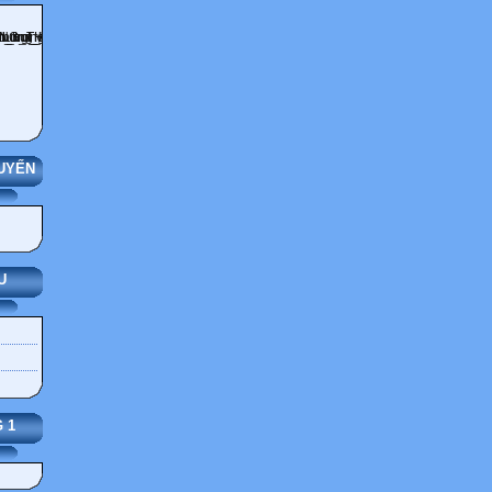
UYẾN
U
 1