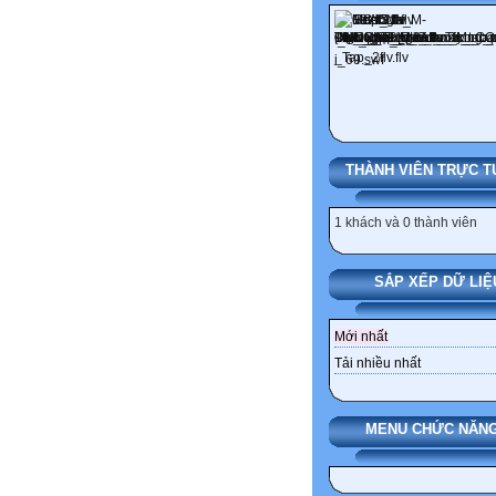
THÀNH VIÊN TRỰC T
1 khách và 0 thành viên
SẮP XẾP DỮ LIỆ
Mới nhất
Tải nhiều nhất
MENU CHỨC NĂNG