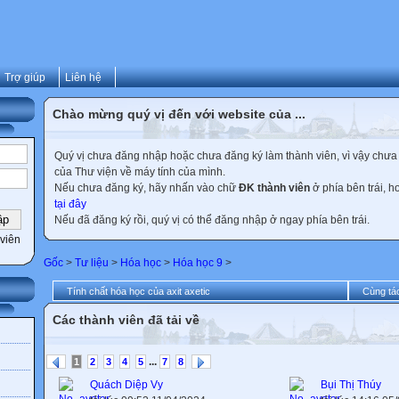
Trợ giúp
Liên hệ
Chào mừng quý vị đến với website của ...
Quý vị chưa đăng nhập hoặc chưa đăng ký làm thành viên, vì vậy chưa th
của Thư viện về máy tính của mình.
Nếu chưa đăng ký, hãy nhấn vào chữ
ĐK thành viên
ở phía bên trái, 
tại đây
Nếu đã đăng ký rồi, quý vị có thể đăng nhập ở ngay phía bên trái.
viên
Gốc
>
Tư liệu
>
Hóa học
>
Hóa học 9
>
Tính chất hóa học của axit axetic
Cùng tác
Các thành viên đã tải về
...
1
2
3
4
5
7
8
Quách Diệp Vy
Bụi Thị Thúy