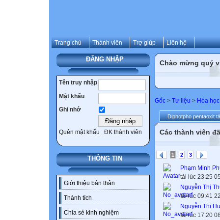
Trang chủ
Thành viên
Trợ giúp
Liên hệ
ĐĂNG NHẬP
Chào mừng quý vị 
Tên truy nhập
Mật khẩu
Gốc
>
Tư liệu
>
Hóa học
Ghi nhớ
Diphotpho pentaoxit t
Các thành viên đã
Quên mật khẩu
ĐK thành viên
1
2
3
THÔNG TIN
Phạm Minh Ph
tải lúc 23:25 
Giới thiệu bản thân
Nguyễn Thị Th
tải lúc 09:41 
Thành tích
Nguyễn Thị H
Chia sẻ kinh nghiệm
tải lúc 17:20 