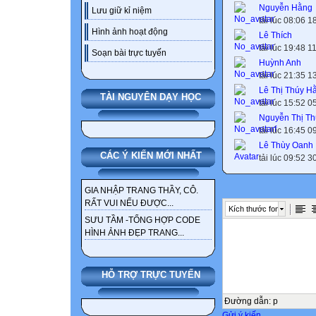
Nguyễn Hằng
Lưu giữ kỉ niệm
tải lúc 08:06 
Hình ảnh hoạt động
Lê Thích
tải lúc 19:48 
Soạn bài trực tuyến
Huỳnh Anh
tải lúc 21:35 
Lê Thị Thúy H
TÀI NGUYÊN DẠY HỌC
tải lúc 15:52 
Nguyễn Thị T
tải lúc 16:45 
Lê Thùy Oanh
CÁC Ý KIẾN MỚI NHẤT
tải lúc 09:52 
GIA NHẬP TRANG THẦY, CÔ.
RẤT VUI NẾU ĐƯỢC...
Kích thước font
SƯU TẦM -TỔNG HỢP CODE
HÌNH ẢNH ĐẸP TRANG...
HỖ TRỢ TRỰC TUYẾN
Đường dẫn
:
p
Gửi ý kiến