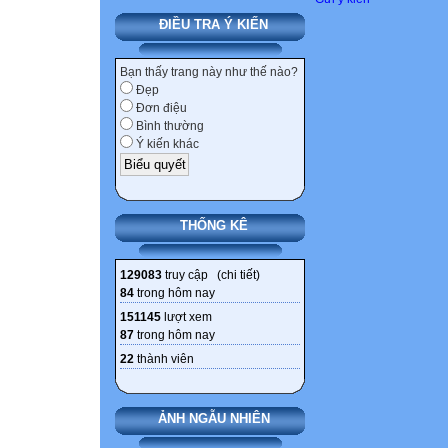
ĐIỀU TRA Ý KIẾN
Bạn thấy trang này như thế nào?
Đẹp
Đơn điệu
Bình thường
Ý kiến khác
THỐNG KÊ
129083
truy cập (
chi tiết
)
84
trong hôm nay
151145
lượt xem
87
trong hôm nay
22
thành viên
ẢNH NGẪU NHIÊN