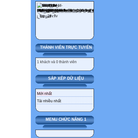
THÀNH VIÊN TRỰC TUYẾN
1 khách và 0 thành viên
SẮP XẾP DỮ LIỆU
Mới nhất
Tải nhiều nhất
MENU CHỨC NĂNG 1