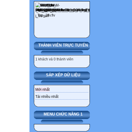
THÀNH VIÊN TRỰC TUYẾN
1 khách và 0 thành viên
SẮP XẾP DỮ LIỆU
Mới nhất
Tải nhiều nhất
MENU CHỨC NĂNG 1