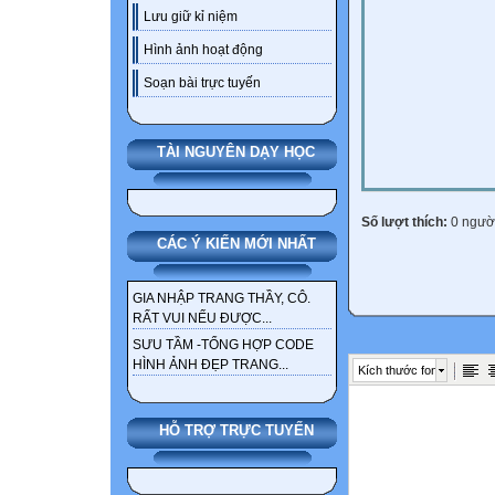
Lưu giữ kỉ niệm
Hình ảnh hoạt động
Soạn bài trực tuyến
TÀI NGUYÊN DẠY HỌC
Số lượt thích:
0 ngườ
CÁC Ý KIẾN MỚI NHẤT
GIA NHẬP TRANG THẦY, CÔ.
RẤT VUI NẾU ĐƯỢC...
SƯU TẦM -TỔNG HỢP CODE
HÌNH ẢNH ĐẸP TRANG...
Kích thước font
HỖ TRỢ TRỰC TUYẾN