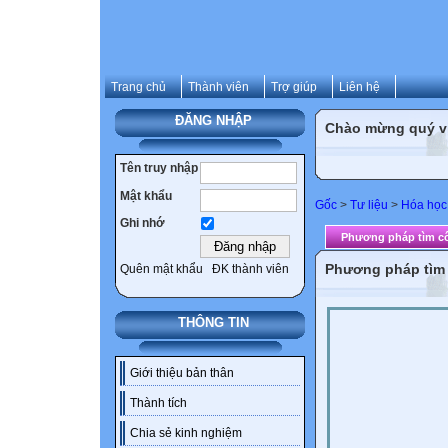
Trang chủ
Thành viên
Trợ giúp
Liên hệ
ĐĂNG NHẬP
Chào mừng quý vị 
Tên truy nhập
Mật khẩu
Gốc
>
Tư liệu
>
Hóa học
Ghi nhớ
Phương pháp tìm c
Phương pháp tìm
Quên mật khẩu
ĐK thành viên
THÔNG TIN
Giới thiệu bản thân
Thành tích
Chia sẻ kinh nghiệm