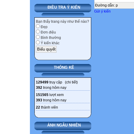
Đường dẫn
:
p
ĐIỀU TRA Ý KIẾN
Gửi ý kiến
Bạn thấy trang này như thế nào?
Đẹp
Đơn điệu
Bình thường
Ý kiến khác
THỐNG KÊ
129499
truy cập (
chi tiết
)
392
trong hôm nay
151565
lượt xem
393
trong hôm nay
22
thành viên
ẢNH NGẪU NHIÊN