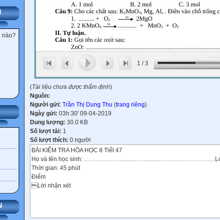
N
ế nào?
1
/
3
(
Tài liệu chưa được thẩm định
)
Nguồn:
Người gửi:
Trần Thị Dung Thu
(
trang riêng
)
Ngày gửi:
03h:30' 09-04-2019
Dung lượng:
30.0 KB
Số lượt tải:
1
Số lượt thích:
0 người
BÀI KIỂM TRA HÓA HỌC 8 Tiết 47
Họ và tên học sinh: ………………………………………………………….Lớ
Thời gian: 45 phút
Điểm
Lời nhận xét
N