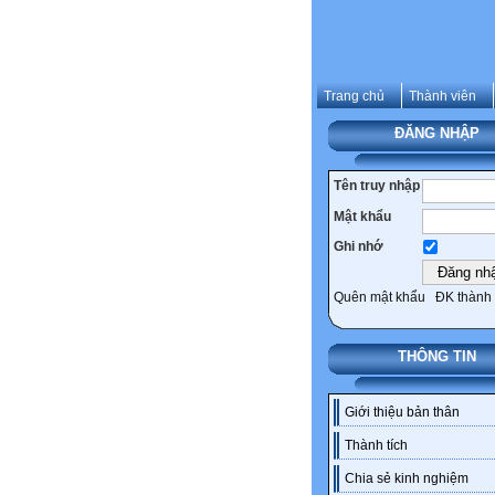
Trang chủ
Thành viên
ĐĂNG NHẬP
Tên truy nhập
Mật khẩu
Ghi nhớ
Quên mật khẩu
ĐK thành 
THÔNG TIN
Giới thiệu bản thân
Thành tích
Chia sẻ kinh nghiệm