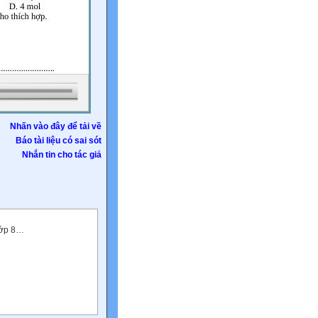
Nhấn vào đây để tải về
Báo tài liệu có sai sót
Nhắn tin cho tác giả
p 8…