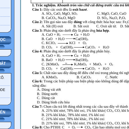
HỌC
HẤT
CÔ.
ODE
YẾN