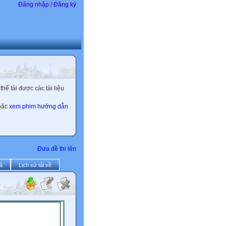
Đăng nhập / Đăng ký
ể tải được các tài liệu
hoặc
xem phim hướng dẫn
Đưa đề thi lên
ả
Lịch sử tải về