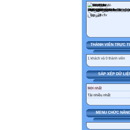
THÀNH VIÊN TRỰC T
1 khách và 0 thành viên
SẮP XẾP DỮ LIỆ
Mới nhất
Tải nhiều nhất
MENU CHỨC NĂNG