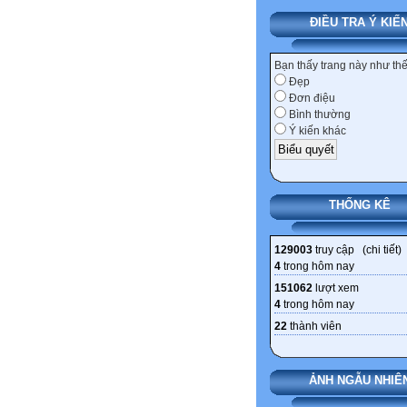
ĐIỀU TRA Ý KIẾ
Bạn thấy trang này như th
Đẹp
Đơn điệu
Bình thường
Ý kiến khác
THỐNG KÊ
129003
truy cập (
chi tiết
)
4
trong hôm nay
151062
lượt xem
4
trong hôm nay
22
thành viên
ẢNH NGẪU NHIÊ