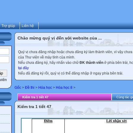
Trợ giúp
Liên hệ
Chào mừng quý vị đến với website của ...
Quý vị chưa đăng nhập hoặc chưa đăng ký làm thành viên, vì vậy chưa th
của Thư viện về máy tính của mình.
Nếu chưa đăng ký, hãy nhấn vào chữ
ĐK thành viên
ở phía bên trái, 
tại đây
Nếu đã đăng ký rồi, quý vị có thể đăng nhập ở ngay phía bên trái.
viên
Gốc
>
Đề thi
>
Hóa học
>
Hóa học 8
>
Kiểm tra 1 tiết 47
Cùng tác gi
Kiểm tra 1 tiết 47