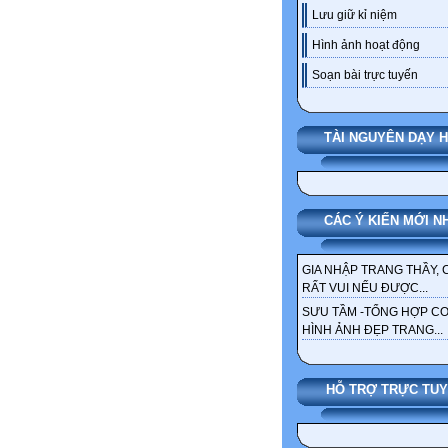
Lưu giữ kỉ niệm
Hình ảnh hoạt động
Soạn bài trực tuyến
TÀI NGUYÊN DẠY 
CÁC Ý KIẾN MỚI N
GIA NHẬP TRANG THẦY, 
RẤT VUI NẾU ĐƯỢC...
SƯU TẦM -TỔNG HỢP C
HÌNH ẢNH ĐẸP TRANG...
HỖ TRỢ TRỰC TU