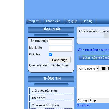
Trang chủ
Thành viên
Trợ giúp
Liên hệ
ĐĂNG NHẬP
Chào mừng quý vị 
Tên truy nhập
Mật khẩu
Gốc
>
Bài giảng
>
Sinh 
Ghi nhớ
Bài 28. Tiêu hóa ở ruộ
Quên mật khẩu
ĐK thành viên
Kích thước font
THÔNG TIN
Giới thiệu bản thân
Thành tích
Đường dẫn
:
p
Gửi ý kiến
Chia sẻ kinh nghiệm