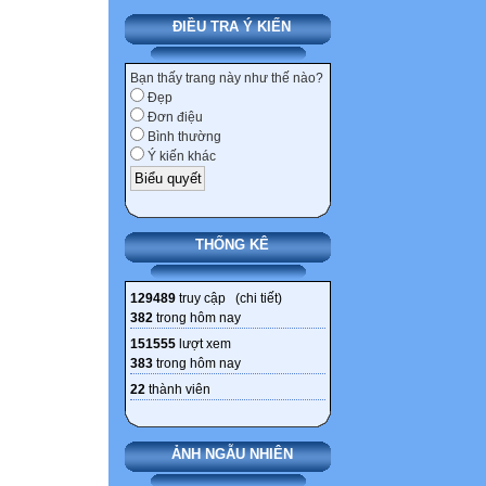
ĐIỀU TRA Ý KIẾN
Bạn thấy trang này như thế nào?
Đẹp
Đơn điệu
Bình thường
Ý kiến khác
THỐNG KÊ
129489
truy cập (
chi tiết
)
382
trong hôm nay
151555
lượt xem
383
trong hôm nay
22
thành viên
ẢNH NGẪU NHIÊN