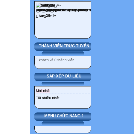
THÀNH VIÊN TRỰC TUYẾN
1 khách và 0 thành viên
SẮP XẾP DỮ LIỆU
Mới nhất
Tải nhiều nhất
MENU CHỨC NĂNG 1