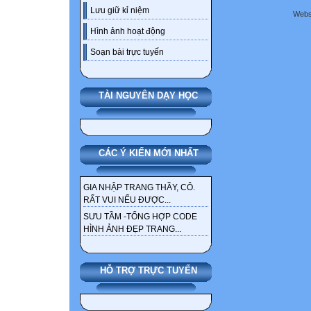
Lưu giữ kỉ niệm
Webs
Hình ảnh hoạt động
Soạn bài trực tuyến
TÀI NGUYÊN DẠY HỌC
CÁC Ý KIẾN MỚI NHẤT
GIA NHẬP TRANG THẦY, CÔ.
RẤT VUI NẾU ĐƯỢC...
SƯU TẦM -TỔNG HỢP CODE
HÌNH ẢNH ĐẸP TRANG...
HỖ TRỢ TRỰC TUYẾN