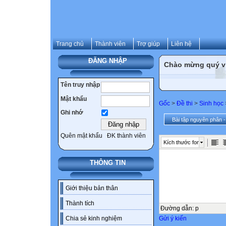
Trang chủ
Thành viên
Trợ giúp
Liên hệ
ĐĂNG NHẬP
Chào mừng quý vị 
Tên truy nhập
Mật khẩu
Gốc
>
Đề thi
>
Sinh học
Ghi nhớ
Bài tập nguyên phân -
Quên mật khẩu
ĐK thành viên
Kích thước font
THÔNG TIN
Giới thiệu bản thân
Thành tích
Đường dẫn
:
p
Gửi ý kiến
Chia sẻ kinh nghiệm