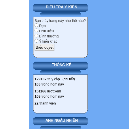
ĐIỀU TRA Ý KIẾN
Bạn thấy trang này như thế nào?
Đẹp
Đơn điệu
Bình thường
Ý kiến khác
THỐNG KÊ
129102
truy cập (
chi tiết
)
103
trong hôm nay
151166
lượt xem
108
trong hôm nay
22
thành viên
ẢNH NGẪU NHIÊN