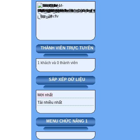
THÀNH VIÊN TRỰC TUYẾN
1 khách và 0 thành viên
SẮP XẾP DỮ LIỆU
Mới nhất
Tải nhiều nhất
MENU CHỨC NĂNG 1