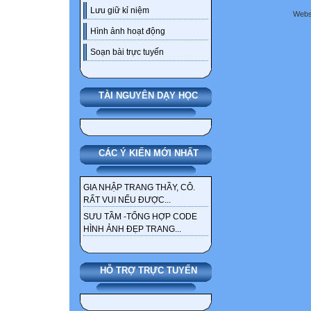
Lưu giữ kỉ niệm
Webs
Hình ảnh hoạt động
Soạn bài trực tuyến
TÀI NGUYÊN DẠY HỌC
CÁC Ý KIẾN MỚI NHẤT
GIA NHẬP TRANG THẦY, CÔ.
RẤT VUI NẾU ĐƯỢC...
SƯU TẦM -TỔNG HỢP CODE
HÌNH ẢNH ĐẸP TRANG...
HỖ TRỢ TRỰC TUYẾN