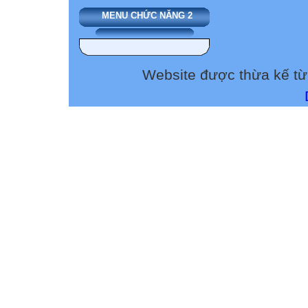
MÌNH ĐANG BỊ c
MENU CHỨC NĂNG 2
1
3
Website được thừa kế t
2
4
Theo các em gấu
Mùa đông lạnh
CHÚC MỪNG 
ĐÃ NHẬN ĐƯ
NHÂN TỐ
QUAY LẠI
Nhiệt độ