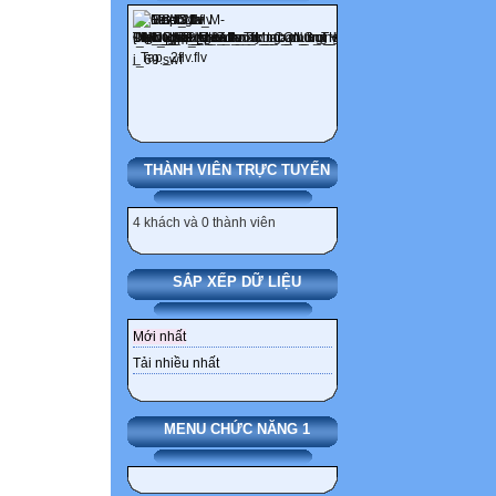
KHỞI ĐỘNG
VƯỢT CHƯỚN
NGẠI VẬT
TĂNG TỐC
THÀNH VIÊN TRỰC TUYẾN
VỀ ĐÍCH
4 khách và 0 thành viên
KHỞI ĐỘNG
SẮP XẾP DỮ LIỆU
Mỗi nhóm chọn
Mới nhất
1
Tải nhiều nhất
ô số
MENU CHỨC NĂNG 1
bất kì, trả lời câ
mở ra các nhân 