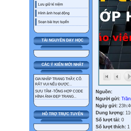
Lưu giữ kỉ niệm
Hình ảnh hoạt động
Soạn bài trực tuyến
TÀI NGUYÊN DẠY HỌC
CÁC Ý KIẾN MỚI NHẤT
GIA NHẬP TRANG THẦY, CÔ.
RẤT VUI NẾU ĐƯỢC...
Nguồn:
SƯU TẦM -TỔNG HỢP CODE
HÌNH ẢNH ĐẸP TRANG...
Người gửi:
Trần
Ngày gửi:
23h:4
Dung lượng:
11
HỖ TRỢ TRỰC TUYẾN
Số lượt tải:
0
Số lượt thích:
1 