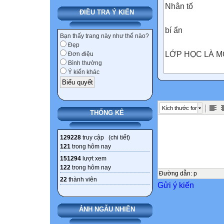
Nhân tố
ĐIỀU TRA Ý KIẾN
bí ẩn
Bạn thấy trang này như thế nào?
Đẹp
LỚP HỌC LÀ M
Đơn điệu
Bình thường
Ý kiến khác
Giáo viên: TRẦ
THỊ
DUNG
Kích thước font
THỐNG KÊ
THU
CHƠI
Lớp: 7A
129228
truy cập (
chi tiết
)
121
trong hôm nay
151294
lượt xem
CHIA NHÓM
122
trong hôm nay
Lớp chia thành 
Đường dẫn
:
p
22
thành viên
Gửi ý kiến
nhóm.
Mỗi nhóm tự chọ
ẢNH NGẪU NHIÊN
nhóm trưởng,