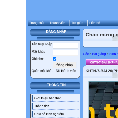
Trang chủ
Thành viên
Trợ giúp
Liên hệ
ĐĂNG NHẬP
Chào mừng qu
Tên truy nhập
Mật khẩu
Gốc
>
Bài giảng
>
Sinh 
Ghi nhớ
KHTN-7-BÀI 29(PHẦN
KHTN-7-BÀI 29(PH
Quên mật khẩu
ĐK thành viên
THÔNG TIN
Giới thiệu bản thân
Thành tích
Chia sẻ kinh nghiệm