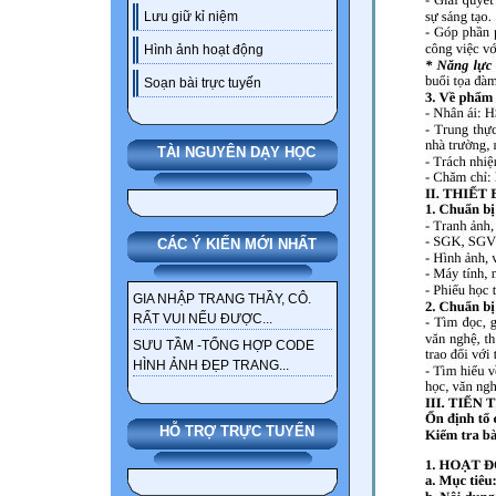
Lưu giữ kỉ niệm
Hình ảnh hoạt động
Soạn bài trực tuyến
TÀI NGUYÊN DẠY HỌC
CÁC Ý KIẾN MỚI NHẤT
GIA NHẬP TRANG THẦY, CÔ.
RẤT VUI NẾU ĐƯỢC...
SƯU TẦM -TỔNG HỢP CODE
HÌNH ẢNH ĐẸP TRANG...
HỖ TRỢ TRỰC TUYẾN