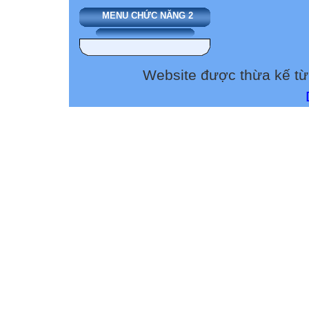
nhà trường, mạnh
MENU CHỨC NĂNG 2
nhiệm vụ chung
- Trách nhiệm: H
sạch đẹp
Website được thừa kế t
- Chăm chỉ: HS c
để học tập tốt
II. THIẾT BỊ D
1. Chuẩn bị của 
- Tranh ảnh, tư 
- SGK, SGV Hoạt
- Hình ảnh, vide
- Máy tính, máy c
- Phiếu học tập,
2. Chuẩn bị của 
- Tìm đọc, ghi lạ
dạy và học,
văn nghệ, thể dụ
thống, qua
trao đổi với thầy