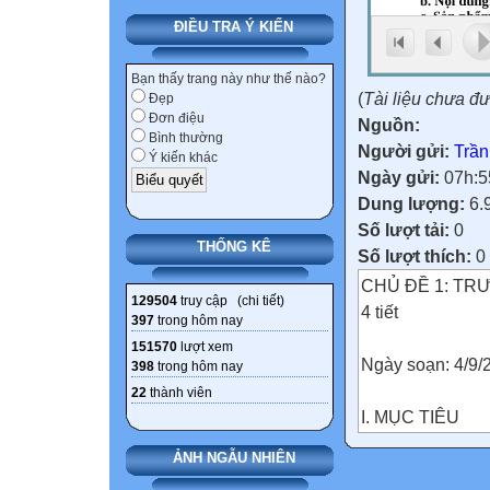
ĐIỀU TRA Ý KIẾN
Bạn thấy trang này như thế nào?
(
Tài liệu chưa đ
Đẹp
Đơn điệu
Nguồn:
Bình thường
Người gửi:
Trần
Ý kiến khác
Ngày gửi:
07h:5
Dung lượng:
6.
Số lượt tải:
0
THỐNG KÊ
Số lượt thích:
0
CHỦ ĐỀ 1: TR
129504
truy cập (
chi tiết
)
4 tiết
397
trong hôm nay
151570
lượt xem
Ngày soạn: 4/9/
398
trong hôm nay
22
thành viên
I. MỤC TIÊU
1. Về kiến thức
ẢNH NGẪU NHIÊN
Sau khi tham gi