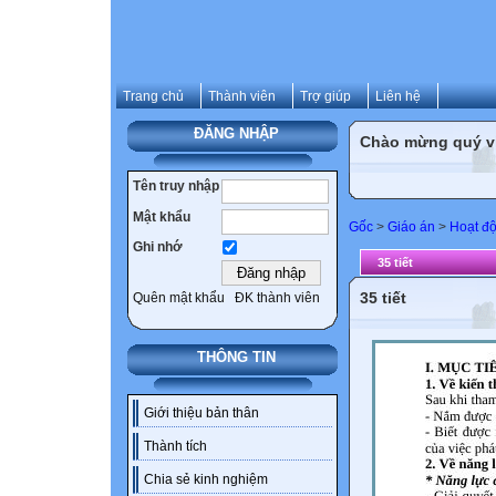
Trang chủ
Thành viên
Trợ giúp
Liên hệ
ĐĂNG NHẬP
Chào mừng quý vị 
Tên truy nhập
Mật khẩu
Gốc
>
Giáo án
>
Hoạt độ
Ghi nhớ
35 tiết
35 tiết
Quên mật khẩu
ĐK thành viên
THÔNG TIN
Giới thiệu bản thân
Thành tích
Chia sẻ kinh nghiệm