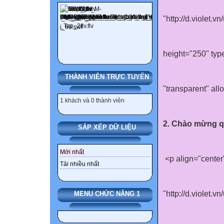
"http://d.violet.
height="250" typ
THÀNH VIÊN TRỰC TUYẾN
"transparent" al
1 khách và 0 thành viên
2. Chào mừng qu
SẮP XẾP DỮ LIỆU
Mới nhất
<p align="cente
Tải nhiều nhất
"http://d.violet
MENU CHỨC NĂNG 1