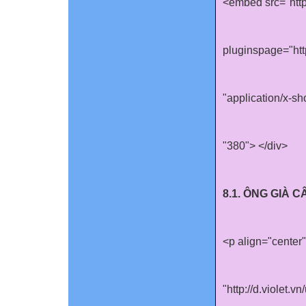
<embed src="http
pluginspage="htt
"application/x-s
"380"> </div>
8.1. ÔNG GIÀ 
<p align="cente
"http://d.violet