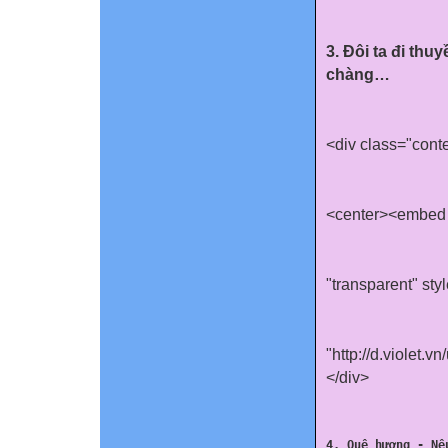
3. Đôi ta đi thu
chàng…
<div class="cont
<center><embed 
"transparent" sty
"http://d.violet
</div>
4. Quê hương - Nế