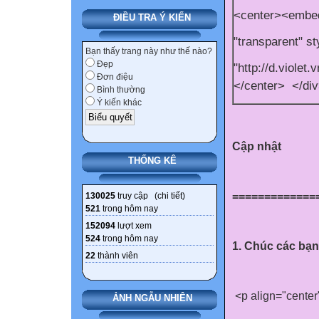
<center><embed
ĐIỀU TRA Ý KIẾN
"transparent" s
Bạn thấy trang này như thế nào?
Đẹp
"http://d.viole
Đơn điệu
</center>
</di
Bình thường
Ý kiến khác
Cập nhật
THỐNG KÊ
=============
130025
truy cập (
chi tiết
)
521
trong hôm nay
152094
lượt xem
524
trong hôm nay
1. Chúc các bạn
22
thành viên
<p align="cente
ẢNH NGẪU NHIÊN