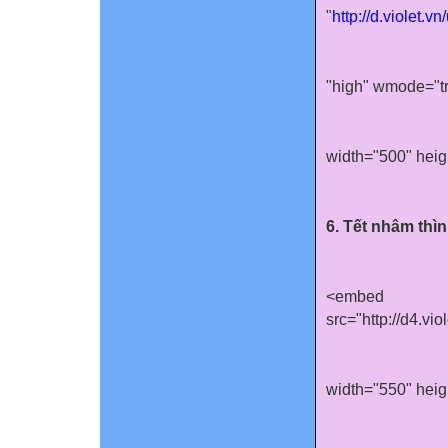
"
http://d.violet.
"
high
"
wmode
="
t
width
="
500
"
heig
6. Tết nhâm thìn
<embed
src="http://d4.v
width="550" heig