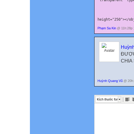
"transparent" 
typ
height
="250"></
ob
Phạm Sa Kin
@ 11h:28p 
Huỳn
ĐƯỢC
CHIA
Huỳnh Quang Vũ
@ 20h:
Kích thước font