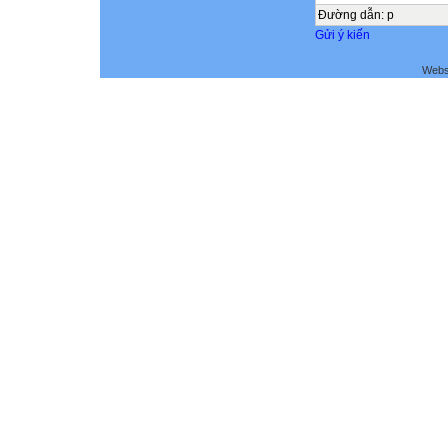
Đường dẫn
:
p
Gửi ý kiến
Webs