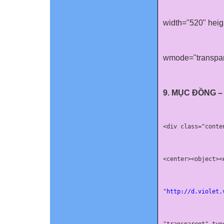
width="520" heig
wmode="transpar
9. MỤC ĐỒNG –
<
div
class
<
center
><
object
><
"
http://d.violet.