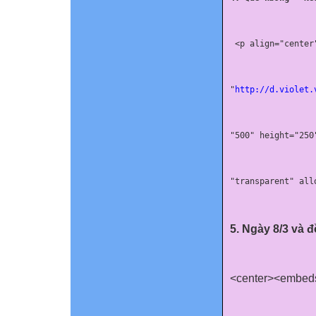
 <
p
 align
=
"center
"
http://d.violet.
"500" 
height
=
"250
"transparent" 
all
5. Ngày 8/3 và đ
<center><embed