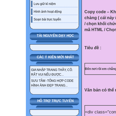
Lưu giữ kỉ niệm
Copy code – Khô
Hình ảnh hoạt động
chàng
(
cái này 
Soạn bài trực tuyến
/ chọn khối chứ
mã HTML / Chọn
TÀI NGUYÊN DẠY HỌC
Tiêu đề :
CÁC Ý KIẾN MỚI NHẤT
Đến nơi rồi em chẳn
GIA NHẬP TRANG THẦY, CÔ.
RẤT VUI NẾU ĐƯỢC...
SƯU TẦM -TỔNG HỢP CODE
HÌNH ẢNH ĐẸP TRANG...
Văn bản có thể
HỖ TRỢ TRỰC TUYẾN
<div class="con