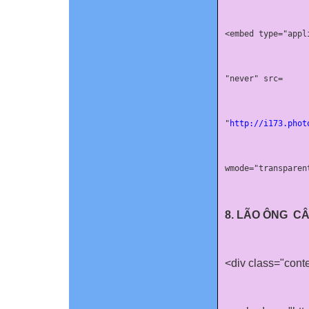
<
embed
 type
=
"appl
"never" 
src
"
http://i173.phot
wmode
=
"transparen
8. LÃO ÔNG
CÂ
<div class="cont