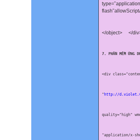
type="applicatio
flash"allowScrip
</object>
</div
7. PHẦN MỀM ỨNG D
<
div
 class
=
"conte
"
http://d.violet.
quality
=
"high" 
wm
"application/x-sh