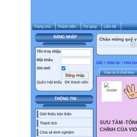
Trang chủ
Thành viên
Trợ giúp
Liên hệ
ĐĂNG NHẬP
Chào mừng quý vị 
Tên truy nhập
Mật khẩu
Gốc
>
Giáo án
>
Hóa họ
Ghi nhớ
Giáo án 8 chuẩ ktkn
Quên mật khẩu
ĐK thành viên
THÔNG TIN
Giới thiệu bản thân
SƯU TẦM -TỔN
Thành tích
CHÍNH CỦA VI
Chia sẻ kinh nghiệm