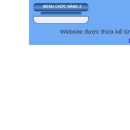
2 - Thí nghiệm 2
MENU CHỨC NĂNG 2
Tác dụng của sắ
Yêu cầu: Cho bi
ứng. Nêu hiện t
Website được thừa kế t
ứng, giải thích 
* Hiện tượng: K
với lưu huỳnh h
* Chất tạo thàn
* Giải thích: Vì
* Hỗn hợp sắt v
Tiết 29* Bài 23
tính chất hoá họ
3 - Thí nghiệm 3
nhận biết mỗi kim
được đựng trong
Nêu phương pháp
Dụng cụ hoá chấ
1- Môi múc hoá c
ống nghiệm, ống