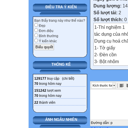
Dung lượng:
14
ĐIỀU TRA Ý KIẾN
Số lượt tải:
2
Số lượt thích:
0
Bạn thấy trang này như thế nào?
Đẹp
1-Thí nghiệm 1
Đơn điệu
tác dụng của nh
Bình thường
Dụng cụ hoá chấ
Ý kiến khác
1- Tờ giấy
2- Đèn cồn
3- Bột nhôm
THỐNG KÊ
4- Mu?ng múc h
5- Bao diêm
129177
truy cập (
chi tiết
)
Tiến hành thí ng
70
trong hôm nay
Kích thước font
1- Gập đôi tờ gi
151242
lượt xem
2- Lấy 1 môi nhô
70
trong hôm nay
3- Khẽ khum tờ 
22
thành viên
xuống ngọn lửa 
Lưu ý: Khoảng cá
ẢNH NGẪU NHIÊN
giấy cháy
Đường dẫn
:
p