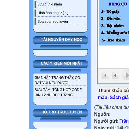
Lưu giữ kỉ niệm
Hình ảnh hoạt động
Soạn bài trực tuyến
TÀI NGUYÊN DẠY HỌC
CÁC Ý KIẾN MỚI NHẤT
GIA NHẬP TRANG THẦY, CÔ.
RẤT VUI NẾU ĐƯỢC...
Tham khảo cù
SƯU TẦM -TỔNG HỢP CODE
HÌNH ẢNH ĐẸP TRANG...
mẫu
,
Sách gi
(
Tài liệu chưa đ
HỖ TRỢ TRỰC TUYẾN
Nguồn:
Người gửi:
Trần
Ngày gửi:
14h:1