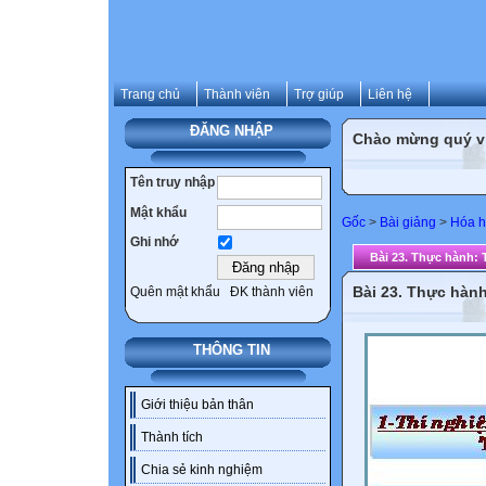
Trang chủ
Thành viên
Trợ giúp
Liên hệ
ĐĂNG NHẬP
Chào mừng quý vị 
Tên truy nhập
Mật khẩu
Gốc
>
Bài giảng
>
Hóa h
Ghi nhớ
Bài 23. Thực hành: 
Bài 23. Thực hành
Quên mật khẩu
ĐK thành viên
THÔNG TIN
Giới thiệu bản thân
Thành tích
Chia sẻ kinh nghiệm