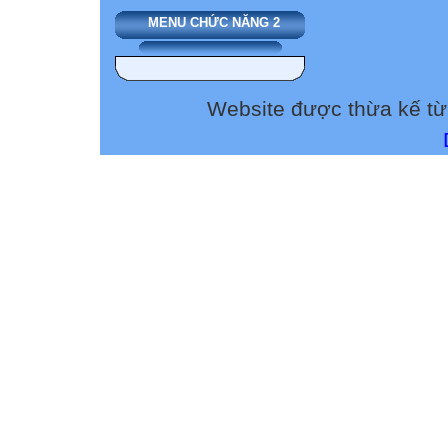
C. Tinh bột chín 
MENU CHỨC NĂNG 2
Câu 6: Chất nào 
hóa ở khoang m
Gluxit
Website được thừa kế t
Prôtêin
Khoang miệng
Dạ dày
Lipit
Đường đa đườn
Chuỗi dài Chuỗi
Axit Nucleic
Còn nguyên
Ruột non
Tiết 30 - Bài 28
TIÊU HÓA Ở R
Xác định vị trí c
ruột non?
Ruột non
Dạ dày