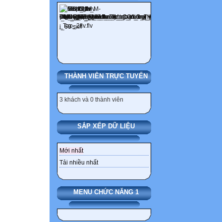
A. Vitamin C. N
B. Muối khoáng D
A. Dạ dày
Câu 3: Tuyến vị
THÀNH VIÊN TRỰC TUYẾN
A. Dạ dày C. Ruộ
B. Ruột non D. 
3 khách và 0 thành viên
Ruột non
SẮP XẾP DỮ LIỆU
Câu 4: Trong ống
Mới nhất
Tải nhiều nhất
B. Prôtêin
MENU CHỨC NĂNG 1
Câu 5: Trong dạ 
Vitamin C. Lipit
B. Prôtêin D. N