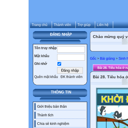
Trang chủ
Thành viên
Trợ giúp
Liên hệ
ĐĂNG NHẬP
Chào mừng quý vị 
Tên truy nhập
Mật khẩu
Gốc
>
Bài giảng
>
Sinh 
Ghi nhớ
Bài 28. Tiêu hóa ở r
Bài 28. Tiêu hóa 
Quên mật khẩu
ĐK thành viên
THÔNG TIN
Giới thiệu bản thân
Thành tích
Chia sẻ kinh nghiệm