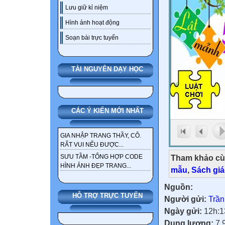
Lưu giữ kỉ niệm
Hình ảnh hoạt động
Soạn bài trực tuyến
TÀI NGUYÊN DẠY HỌC
CÁC Ý KIẾN MỚI NHẤT
GIA NHẬP TRANG THẦY, CÔ.
RẤT VUI NẾU ĐƯỢC...
Tham khảo cù
SƯU TẦM -TỔNG HỢP CODE
HÌNH ẢNH ĐẸP TRANG...
mẫu
,
Sách gi
Nguồn:
HỖ TRỢ TRỰC TUYẾN
Người gửi:
Trần
Ngày gửi:
12h:1
Dung lượng:
7.