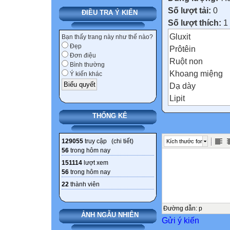
Số lượt tải:
0
ĐIỀU TRA Ý KIẾN
Số lượt thích:
1 
Gluxit
Bạn thấy trang này như thế nào?
Đẹp
Prôtêin
Đơn điệu
Ruột non
Bình thường
Khoang miệng
Ý kiến khác
Dạ dày
Lipit
KHỞI ĐỘNG
THỐNG KÊ
LUẬT CHƠI
Nhiệm vụ: Tìm r
129055
truy cập (
chi tiết
)
Kích thước font
các mảnh ghép t
56
trong hôm nay
Mỗi bạn được qu
151114
lượt xem
Trả lời đúng, bạ
56
trong hôm nay
Khoang miệng
22
thành viên
D. Lipit
Câu 2: Chất nào 
Đường dẫn
:
p
ẢNH NGẪU NHIÊN
Gửi ý kiến
hóa?