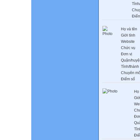
Tỉnh
Chu
Điểm
Họ và tên
Giới tính
Website
Chức vụ
Đơn vị
Quận/huyệ
Tỉnh/thành
Chuyên m
Điểm số
Họ 
Giớ
Web
Ch
Đơn
Qu
Tỉn
Đi