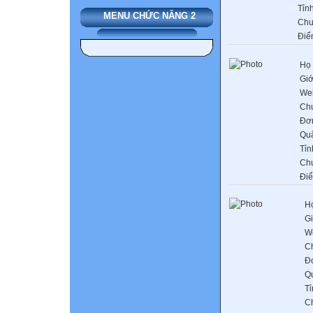
Tỉn
MENU CHỨC NĂNG 2
Chu
Điể
Họ 
Giớ
Web
Ch
Đơn
Qu
Tỉn
Ch
Đi
Họ
Gi
W
C
Đơ
Q
Tỉ
C