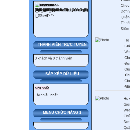
Chức
Đơn v
Quận
Tỉnh/
Điểm
Họ 
THÀNH VIÊN TRỰC TUYẾN
Giớ
Web
Ch
3 khách và 0 thành viên
Đơn
Qu
SẮP XẾP DỮ LIỆU
Tỉn
Ch
Đi
Mới nhất
Tải nhiều nhất
Họ 
Giới
Web
MENU CHỨC NĂNG 1
Chứ
Đơn
Quậ