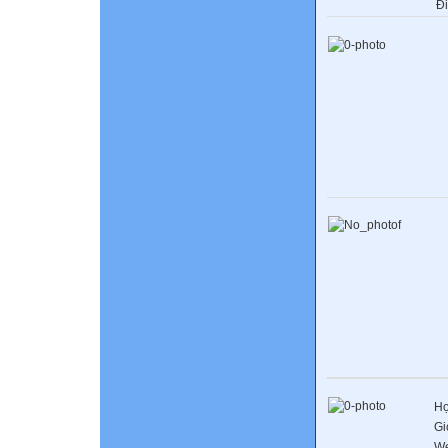
Đ
Họ
Gi
We