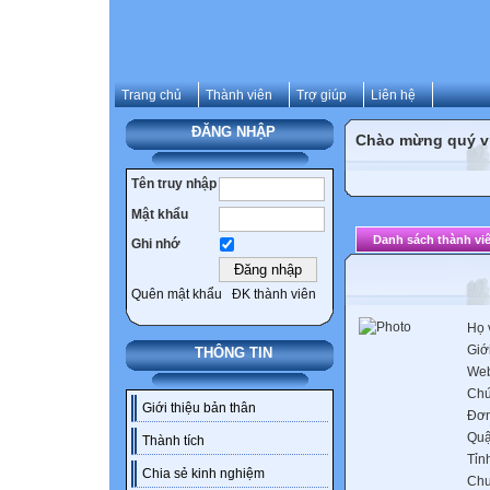
Trang chủ
Thành viên
Trợ giúp
Liên hệ
ĐĂNG NHẬP
Chào mừng quý vị 
Tên truy nhập
Mật khẩu
Danh sách thành vi
Ghi nhớ
Quên mật khẩu
ĐK thành viên
Họ 
Giới
THÔNG TIN
Web
Chứ
Giới thiệu bản thân
Đơn
Quậ
Thành tích
Tỉn
Chia sẻ kinh nghiệm
Chu