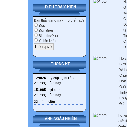
Họ
ĐIỀU TRA Ý KIẾN
Gi
We
C
Bạn thấy trang này như thế nào?
Đơ
Đẹp
Q
Đơn điệu
Tỉ
Bình thường
Ý kiến khác
C
Đi
Họ v
THỐNG KÊ
Giới 
Webs
Chức
129026
truy cập (
chi tiết
)
Đơn 
27
trong hôm nay
Quận
151085
lượt xem
Tỉnh
27
trong hôm nay
Chu
22
thành viên
Điểm
Họ và
ẢNH NGẪU NHIÊN
Giới t
Websi