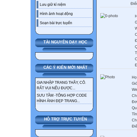
Điể
Lưu giữ kỉ niệm
Hình ảnh hoạt động
H
G
Soạn bài trực tuyến
W
C
Đ
TÀI NGUYÊN DẠY HỌC
Q
T
C
Đ
CÁC Ý KIẾN MỚI NHẤT
Họ
GIA NHẬP TRANG THẦY, CÔ.
Giớ
RẤT VUI NẾU ĐƯỢC...
We
SƯU TẦM -TỔNG HỢP CODE
Ch
HÌNH ẢNH ĐẸP TRANG...
Đơ
Qu
Tỉ
HỖ TRỢ TRỰC TUYẾN
Ch
Đi