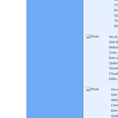
Ch
Đơ
Qu
Tỉ
Đi
Họ và
Giới t
Websi
Chức 
Đơn v
Quận/
Tỉnh/
Chuy
Điểm 
Họ v
Giới 
Webs
Chứ
Đơn 
Quậ