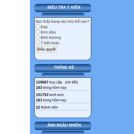
ĐIỀU TRA Ý KIẾN
Bạn thấy trang này như thế nào?
Đẹp
Đơn điệu
Bình thường
Ý kiến khác
THỐNG KÊ
129687
truy cập (
chi tiết
)
183
trong hôm nay
151753
lượt xem
183
trong hôm nay
22
thành viên
ẢNH NGẪU NHIÊN