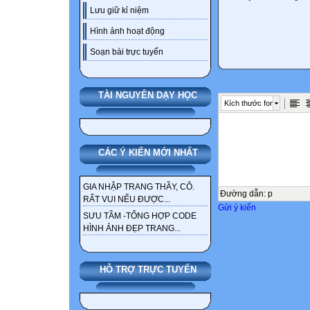
Lưu giữ kỉ niệm
Hình ảnh hoạt động
Soạn bài trực tuyến
TÀI NGUYÊN DẠY HỌC
Kích thước font
CÁC Ý KIẾN MỚI NHẤT
GIA NHẬP TRANG THẦY, CÔ.
Đường dẫn
:
p
RẤT VUI NẾU ĐƯỢC...
Gửi ý kiến
SƯU TẦM -TỔNG HỢP CODE
HÌNH ẢNH ĐẸP TRANG...
HỖ TRỢ TRỰC TUYẾN