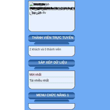
THÀNH VIÊN TRỰC TUYẾN
2 khách và 0 thành viên
SẮP XẾP DỮ LIỆU
Mới nhất
Tải nhiều nhất
MENU CHỨC NĂNG 1