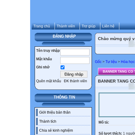
Trang chủ
Thành viên
Trợ giúp
Liên hệ
ĐĂNG NHẬP
Chào mừng quý vị 
Tên truy nhập
Mật khẩu
Gốc
>
Tư liệu
>
Hóa học
Ghi nhớ
BANNER TANG CO 
BANNER TANG C
Quên mật khẩu
ĐK thành viên
THÔNG TIN
Giới thiệu bản thân
Thành tích
Mô tả:
Chia sẻ kinh nghiệm
Số lượt thích:
1 người