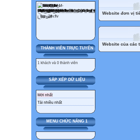
Website đơn vị ti
Website của các 
THÀNH VIÊN TRỰC TUYẾN
1 khách và 0 thành viên
SẮP XẾP DỮ LIỆU
Mới nhất
Tải nhiều nhất
MENU CHỨC NĂNG 1