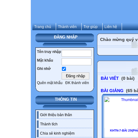
Trang chủ
Thành viên
Trợ giúp
Liên hệ
ĐĂNG NHẬP
Chào mừng quý vị 
Tên truy nhập
Mật khẩu
Ghi nhớ
BÀI VIẾT
(0 bài)
Quên mật khẩu
ĐK thành viên
BÀI GIẢNG
(65 bà
THÔNG TIN
Giới thiệu bản thân
Thành tích
KHTN-7-BÀI 29(PHẦ
Chia sẻ kinh nghiệm