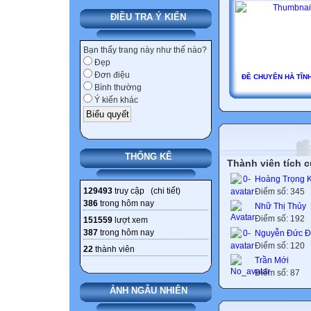
ĐIỀU TRA Ý KIẾN
Bạn thấy trang này như thế nào?
Đẹp
Đơn điệu
ĐỀ CHUYÊN HÀ TĨNH
Bình thường
Ý kiến khác
THỐNG KÊ
Thành viên tích 
Hoàng Trọng 
129493
truy cập (
chi tiết
)
Điểm số: 345
386
trong hôm nay
Nhữ Thị Thủy
Điểm số: 192
151559
lượt xem
387
trong hôm nay
Nguyễn Đức 
Điểm số: 120
22
thành viên
Trần Mới
Điểm số: 87
ẢNH NGẪU NHIÊN