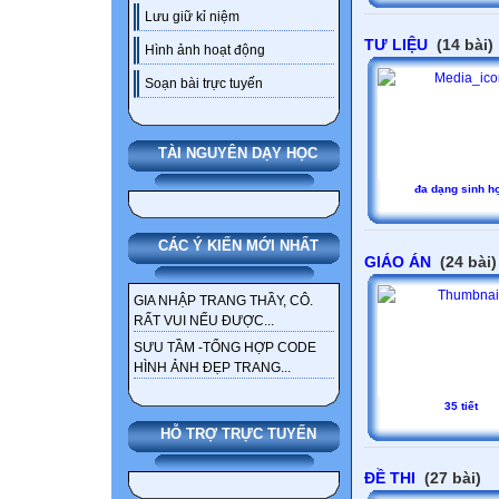
Lưu giữ kỉ niệm
TƯ LIỆU
(14 bài)
Hình ảnh hoạt động
Soạn bài trực tuyến
TÀI NGUYÊN DẠY HỌC
đa dạng sinh h
CÁC Ý KIẾN MỚI NHẤT
GIÁO ÁN
(24 bài)
GIA NHẬP TRANG THẦY, CÔ.
RẤT VUI NẾU ĐƯỢC...
SƯU TẦM -TỔNG HỢP CODE
HÌNH ẢNH ĐẸP TRANG...
35 tiết
HỖ TRỢ TRỰC TUYẾN
ĐỀ THI
(27 bài)