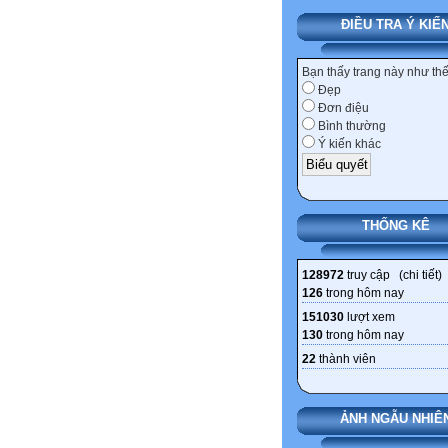
ĐIỀU TRA Ý KIẾ
Bạn thấy trang này như th
Đẹp
Đơn điệu
Bình thường
Ý kiến khác
THỐNG KÊ
128972
truy cập (
chi tiết
)
126
trong hôm nay
151030
lượt xem
130
trong hôm nay
22
thành viên
ẢNH NGẪU NHIÊ