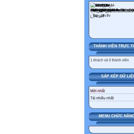
THÀNH VIÊN TRỰC T
1 khách và 0 thành viên
SẮP XẾP DỮ LIỆ
Mới nhất
Tải nhiều nhất
MENU CHỨC NĂNG