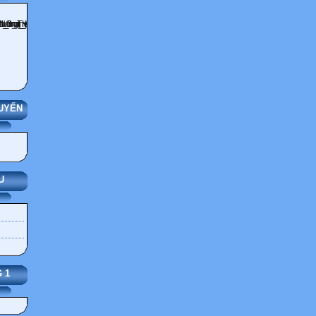
UYẾN
U
 1