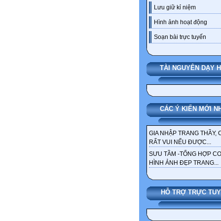
Lưu giữ kỉ niệm
Hình ảnh hoạt động
Soạn bài trực tuyến
TÀI NGUYÊN DẠY 
CÁC Ý KIẾN MỚI N
GIA NHẬP TRANG THẦY, 
RẤT VUI NẾU ĐƯỢC...
SƯU TẦM -TỔNG HỢP C
HÌNH ẢNH ĐẸP TRANG...
HỖ TRỢ TRỰC TU