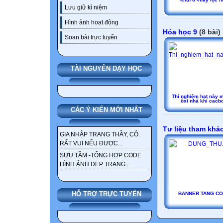
Lưu giữ kỉ niệm
Hình ảnh hoạt động
Hóa học 9
(8 bài)
Soạn bài trực tuyến
TÀI NGUYÊN DẠY HỌC
Thí nghiệm hạt nảy 
ôxi nhả khí cacb
CÁC Ý KIẾN MỚI NHẤT
Tư liệu tham khả
GIA NHẬP TRANG THẦY, CÔ.
RẤT VUI NẾU ĐƯỢC...
SƯU TẦM -TỔNG HỢP CODE
HÌNH ẢNH ĐẸP TRANG...
HỖ TRỢ TRỰC TUYẾN
BANNER TANG CO