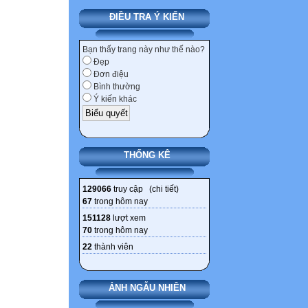
ĐIỀU TRA Ý KIẾN
Bạn thấy trang này như thế nào?
Đẹp
Đơn điệu
Bình thường
Ý kiến khác
THỐNG KÊ
129066
truy cập (
chi tiết
)
67
trong hôm nay
151128
lượt xem
70
trong hôm nay
22
thành viên
ẢNH NGẪU NHIÊN