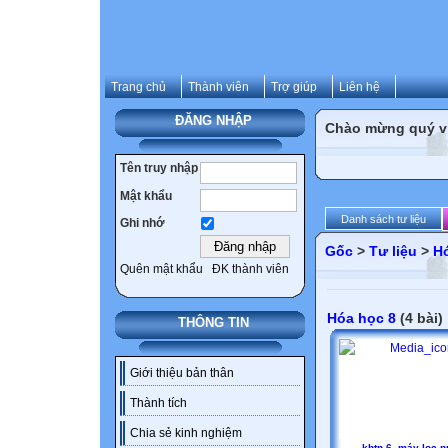
Trang chủ
Thành viên
Trợ giúp
Liên hệ
ĐĂNG NHẬP
Chào mừng quý vị 
Tên truy nhập
Mật khẩu
Danh sách tư liệu
Ghi nhớ
Gốc
>
Tư liệu
>
H
Quên mật khẩu
ĐK thành viên
Hóa học 8
(4 bài)
THÔNG TIN
Giới thiệu bản thân
Thành tích
Chia sẻ kinh nghiệm
khtn 6 -máy lọc 