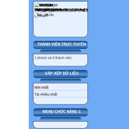
THÀNH VIÊN TRỰC TUYẾN
1 khách và 0 thành viên
SẮP XẾP DỮ LIỆU
Mới nhất
Tải nhiều nhất
MENU CHỨC NĂNG 1