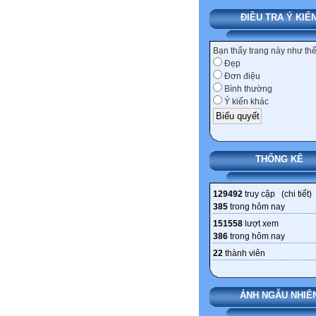
ĐIỀU TRA Ý KIẾ
Bạn thấy trang này như th
Đẹp
Đơn điệu
Bình thường
Ý kiến khác
THỐNG KÊ
129492
truy cập (
chi tiết
)
385
trong hôm nay
151558
lượt xem
386
trong hôm nay
22
thành viên
ẢNH NGẪU NHIÊ