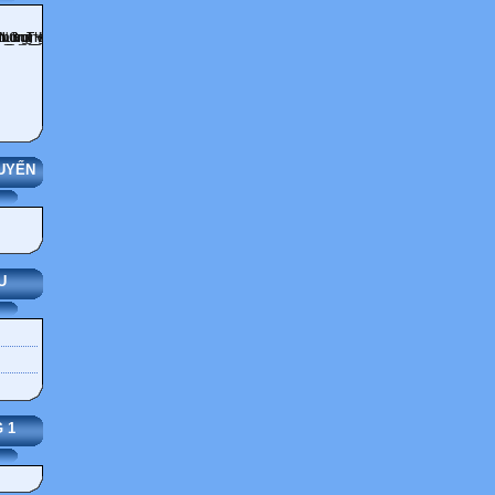
UYẾN
U
 1