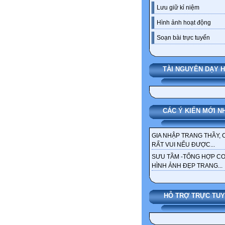
Lưu giữ kỉ niệm
Hình ảnh hoạt động
Soạn bài trực tuyến
TÀI NGUYÊN DẠY 
CÁC Ý KIẾN MỚI N
GIA NHẬP TRANG THẦY, 
RẤT VUI NẾU ĐƯỢC...
SƯU TẦM -TỔNG HỢP C
HÌNH ẢNH ĐẸP TRANG...
HỖ TRỢ TRỰC TU