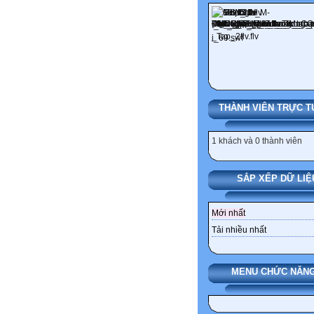
THÀNH VIÊN TRỰC T
1 khách và 0 thành viên
SẮP XẾP DỮ LIỆ
Mới nhất
Tải nhiều nhất
MENU CHỨC NĂNG