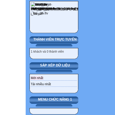
THÀNH VIÊN TRỰC TUYẾN
1 khách và 0 thành viên
SẮP XẾP DỮ LIỆU
Mới nhất
Tải nhiều nhất
MENU CHỨC NĂNG 1