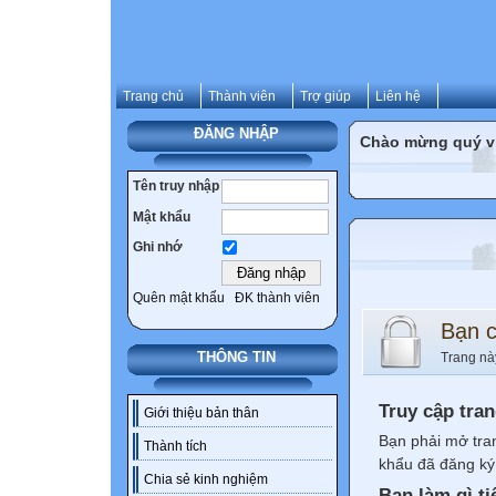
Trang chủ
Thành viên
Trợ giúp
Liên hệ
ĐĂNG NHẬP
Chào mừng quý vị 
Tên truy nhập
Mật khẩu
Ghi nhớ
Quên mật khẩu
ĐK thành viên
Bạn 
THÔNG TIN
Trang nà
Truy cập tra
Giới thiệu bản thân
Bạn phải mở tra
Thành tích
khẩu đã đăng ký 
Chia sẻ kinh nghiệm
Bạn làm gì ti