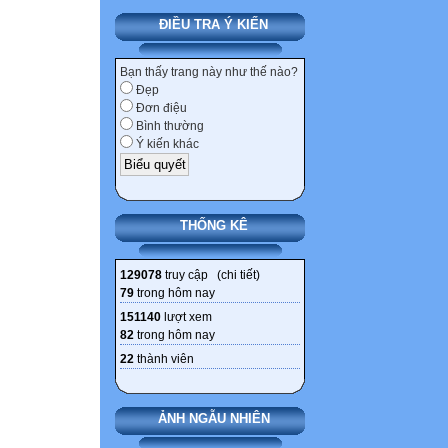
ĐIỀU TRA Ý KIẾN
Bạn thấy trang này như thế nào?
Đẹp
Đơn điệu
Bình thường
Ý kiến khác
THỐNG KÊ
129078
truy cập (
chi tiết
)
79
trong hôm nay
151140
lượt xem
82
trong hôm nay
22
thành viên
ẢNH NGẪU NHIÊN