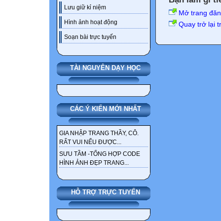
Lưu giữ kỉ niệm
Mở trang đă
Hình ảnh hoạt động
Quay trở lại 
Soạn bài trực tuyến
TÀI NGUYÊN DẠY HỌC
CÁC Ý KIẾN MỚI NHẤT
GIA NHẬP TRANG THẦY, CÔ.
RẤT VUI NẾU ĐƯỢC...
SƯU TẦM -TỔNG HỢP CODE
HÌNH ẢNH ĐẸP TRANG...
HỖ TRỢ TRỰC TUYẾN