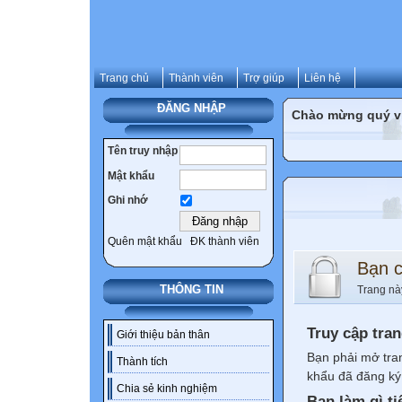
Trang chủ
Thành viên
Trợ giúp
Liên hệ
ĐĂNG NHẬP
Chào mừng quý vị 
Tên truy nhập
Mật khẩu
Ghi nhớ
Quên mật khẩu
ĐK thành viên
Bạn 
THÔNG TIN
Trang nà
Truy cập tra
Giới thiệu bản thân
Bạn phải mở tra
Thành tích
khẩu đã đăng ký 
Chia sẻ kinh nghiệm
Bạn làm gì ti