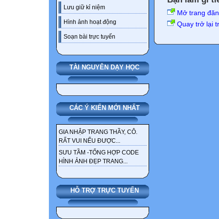
Lưu giữ kỉ niệm
Mở trang đă
Hình ảnh hoạt động
Quay trở lại 
Soạn bài trực tuyến
TÀI NGUYÊN DẠY HỌC
CÁC Ý KIẾN MỚI NHẤT
GIA NHẬP TRANG THẦY, CÔ.
RẤT VUI NẾU ĐƯỢC...
SƯU TẦM -TỔNG HỢP CODE
HÌNH ẢNH ĐẸP TRANG...
HỖ TRỢ TRỰC TUYẾN