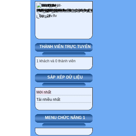
THÀNH VIÊN TRỰC TUYẾN
1 khách và 0 thành viên
SẮP XẾP DỮ LIỆU
Mới nhất
Tải nhiều nhất
MENU CHỨC NĂNG 1