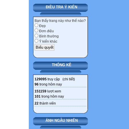
ĐIỀU TRA Ý KIẾN
Bạn thấy trang này như thế nào?
Đẹp
Đơn điệu
Bình thường
Ý kiến khác
THỐNG KÊ
129095
truy cập (
chi tiết
)
96
trong hôm nay
151159
lượt xem
101
trong hôm nay
22
thành viên
ẢNH NGẪU NHIÊN