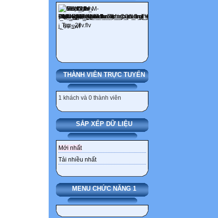
THÀNH VIÊN TRỰC TUYẾN
1 khách và 0 thành viên
SẮP XẾP DỮ LIỆU
Mới nhất
Tải nhiều nhất
MENU CHỨC NĂNG 1