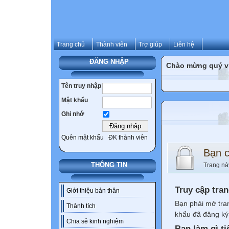
Trang chủ
Thành viên
Trợ giúp
Liên hệ
ĐĂNG NHẬP
Chào mừng quý vị 
Tên truy nhập
Mật khẩu
Ghi nhớ
Quên mật khẩu
ĐK thành viên
Bạn 
THÔNG TIN
Trang nà
Truy cập tra
Giới thiệu bản thân
Bạn phải mở tra
Thành tích
khẩu đã đăng ký 
Chia sẻ kinh nghiệm
Bạn làm gì ti