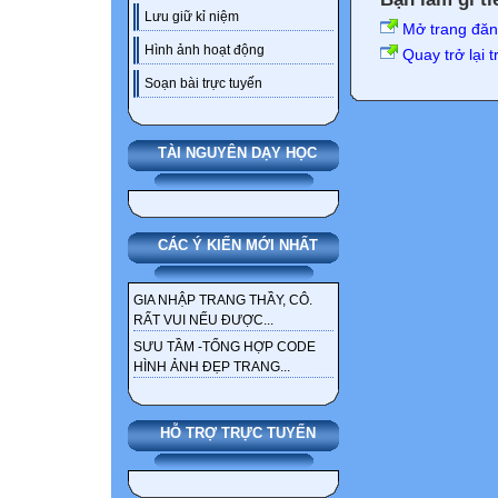
Lưu giữ kỉ niệm
Mở trang đă
Hình ảnh hoạt động
Quay trở lại 
Soạn bài trực tuyến
TÀI NGUYÊN DẠY HỌC
CÁC Ý KIẾN MỚI NHẤT
GIA NHẬP TRANG THẦY, CÔ.
RẤT VUI NẾU ĐƯỢC...
SƯU TẦM -TỔNG HỢP CODE
HÌNH ẢNH ĐẸP TRANG...
HỖ TRỢ TRỰC TUYẾN