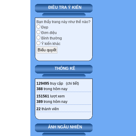
ĐIỀU TRA Ý KIẾN
Bạn thấy trang này như thế nào?
Đẹp
Đơn điệu
Bình thường
Ý kiến khác
THỐNG KÊ
129495
truy cập (
chi tiết
)
388
trong hôm nay
151561
lượt xem
389
trong hôm nay
22
thành viên
ẢNH NGẪU NHIÊN