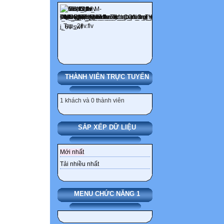
THÀNH VIÊN TRỰC TUYẾN
1 khách và 0 thành viên
SẮP XẾP DỮ LIỆU
Mới nhất
Tải nhiều nhất
MENU CHỨC NĂNG 1