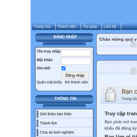
Trang chủ
Thành viên
Trợ giúp
Liên hệ
ĐĂNG NHẬP
Chào mừng quý vị 
Tên truy nhập
Mật khẩu
Ghi nhớ
Quên mật khẩu
ĐK thành viên
Bạn 
THÔNG TIN
Trang nà
Truy cập tra
Giới thiệu bản thân
Bạn phải mở tra
Thành tích
khẩu đã đăng ký 
Chia sẻ kinh nghiệm
Bạn làm gì ti