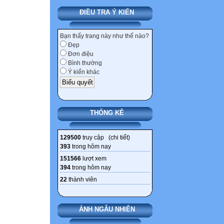
ĐIỀU TRA Ý KIẾN
Bạn thấy trang này như thế nào?
Đẹp
Đơn điệu
Bình thường
Ý kiến khác
THỐNG KÊ
129500
truy cập (
chi tiết
)
393
trong hôm nay
151566
lượt xem
394
trong hôm nay
22
thành viên
ẢNH NGẪU NHIÊN