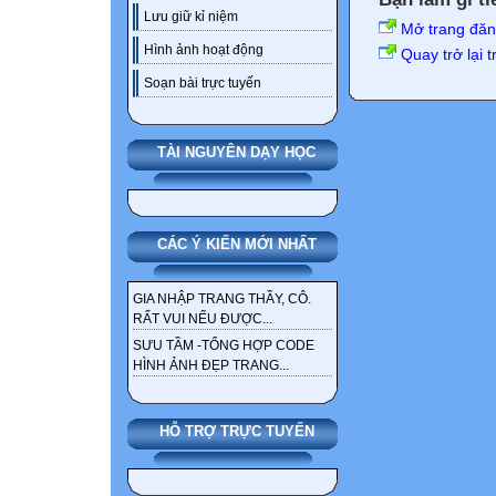
Lưu giữ kỉ niệm
Mở trang đă
Hình ảnh hoạt động
Quay trở lại 
Soạn bài trực tuyến
TÀI NGUYÊN DẠY HỌC
CÁC Ý KIẾN MỚI NHẤT
GIA NHẬP TRANG THẦY, CÔ.
RẤT VUI NẾU ĐƯỢC...
SƯU TẦM -TỔNG HỢP CODE
HÌNH ẢNH ĐẸP TRANG...
HỖ TRỢ TRỰC TUYẾN