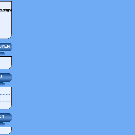
UYẾN
U
 1