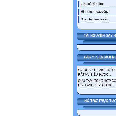
Lưu giữ kỉ niệm
Hình ảnh hoạt động
Soạn bài trực tuyến
TÀI NGUYÊN DẠY 
CÁC Ý KIẾN MỚI N
GIA NHẬP TRANG THẦY, 
RẤT VUI NẾU ĐƯỢC...
SƯU TẦM -TỔNG HỢP C
HÌNH ẢNH ĐẸP TRANG...
HỖ TRỢ TRỰC TU