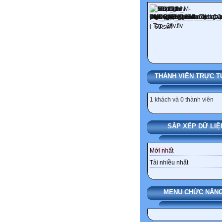
THÀNH VIÊN TRỰC T
1 khách và 0 thành viên
SẮP XẾP DỮ LIỆ
Mới nhất
Tải nhiều nhất
MENU CHỨC NĂNG