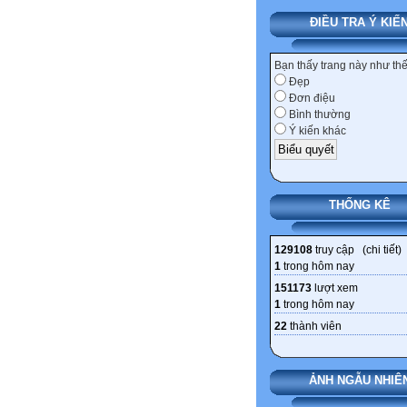
ĐIỀU TRA Ý KIẾ
Bạn thấy trang này như th
Đẹp
Đơn điệu
Bình thường
Ý kiến khác
THỐNG KÊ
129108
truy cập (
chi tiết
)
1
trong hôm nay
151173
lượt xem
1
trong hôm nay
22
thành viên
ẢNH NGẪU NHIÊ