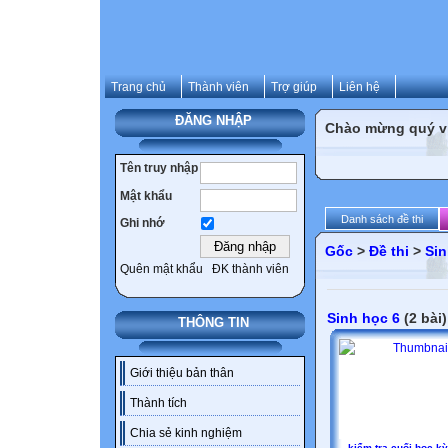
Trang chủ
Thành viên
Trợ giúp
Liên hệ
ĐĂNG NHẬP
Chào mừng quý vị 
Tên truy nhập
Mật khẩu
Danh sách đề thi
Ghi nhớ
Gốc
>
Đề thi
>
Sin
Quên mật khẩu
ĐK thành viên
Sinh học 6
(2 bài)
THÔNG TIN
Giới thiệu bản thân
Thành tích
Chia sẻ kinh nghiệm
kiểm tra cuối học kỳ