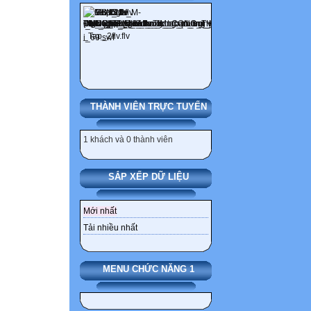
THÀNH VIÊN TRỰC TUYẾN
1 khách và 0 thành viên
SẮP XẾP DỮ LIỆU
Mới nhất
Tải nhiều nhất
MENU CHỨC NĂNG 1