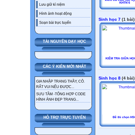
KHTN 6
Lưu giữ kỉ niệm
Hình ảnh hoạt động
Sinh học 7
(1 bài)
Soạn bài trực tuyến
TÀI NGUYÊN DẠY HỌC
KIỂM TRA GIỮA HỌ
CÁC Ý KIẾN MỚI NHẤT
Sinh học 8
(4 bài)
GIA NHẬP TRANG THẦY, CÔ.
RẤT VUI NẾU ĐƯỢC...
SƯU TẦM -TỔNG HỢP CODE
HÌNH ẢNH ĐẸP TRANG...
HỖ TRỢ TRỰC TUYẾN
Đề thi chọn H