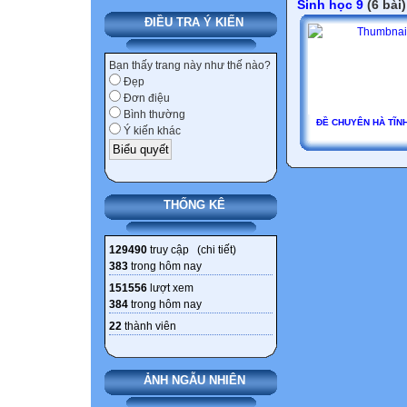
Sinh học 9
(6 bài)
ĐIỀU TRA Ý KIẾN
Bạn thấy trang này như thế nào?
Đẹp
Đơn điệu
Bình thường
ĐỀ CHUYÊN HÀ TĨNH
Ý kiến khác
THỐNG KÊ
129490
truy cập (
chi tiết
)
383
trong hôm nay
151556
lượt xem
384
trong hôm nay
22
thành viên
ẢNH NGẪU NHIÊN