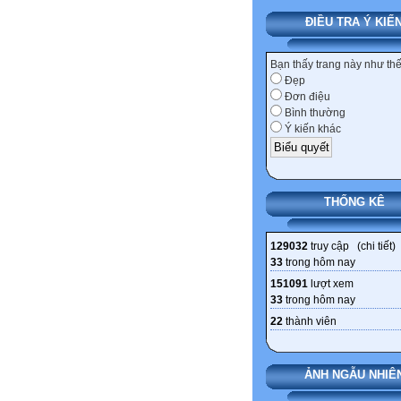
ĐIỀU TRA Ý KIẾ
Bạn thấy trang này như th
Đẹp
Đơn điệu
Bình thường
Ý kiến khác
THỐNG KÊ
129032
truy cập (
chi tiết
)
33
trong hôm nay
151091
lượt xem
33
trong hôm nay
22
thành viên
ẢNH NGẪU NHIÊ