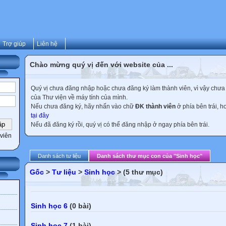
Trợ giúp
Liên hệ
Chào mừng quý vị đến với website của ...
Quý vị chưa đăng nhập hoặc chưa đăng ký làm thành viên, vì vậy chưa th
của Thư viện về máy tính của mình.
Nếu chưa đăng ký, hãy nhấn vào chữ
ĐK thành viên
ở phía bên trái, 
tại đây
Nếu đã đăng ký rồi, quý vị có thể đăng nhập ở ngay phía bên trái.
viên
Danh sách tư liệu
Danh sách thư mục con của "Sinh học"
Gốc
>
Tư liệu
>
Sinh học
> (5 thư mục)
Sinh học 6
(0 bài)
Sinh học 7
(1 bài)