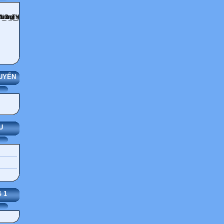
UYẾN
U
 1