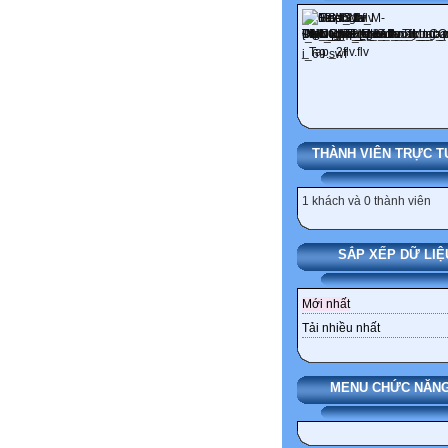
THÀNH VIÊN TRỰC T
1 khách và 0 thành viên
SẮP XẾP DỮ LIỆ
Mới nhất
Tải nhiều nhất
MENU CHỨC NĂNG