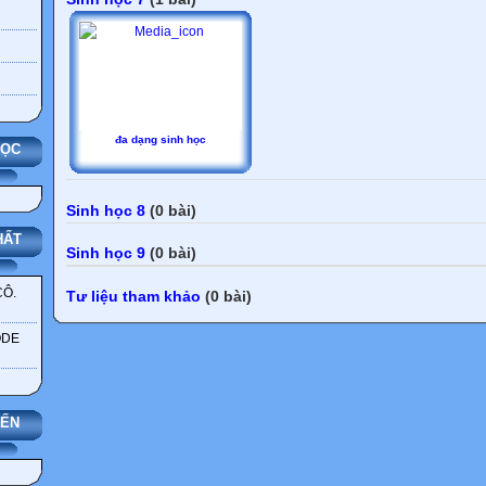
đa dạng sinh học
HỌC
Sinh học 8
(0 bài)
HẤT
Sinh học 9
(0 bài)
CÔ.
Tư liệu tham khảo
(0 bài)
ODE
YẾN