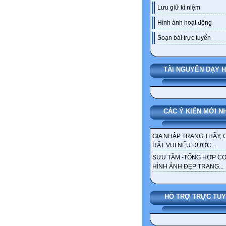
Lưu giữ kỉ niệm
Hình ảnh hoạt động
Soạn bài trực tuyến
TÀI NGUYÊN DẠY 
CÁC Ý KIẾN MỚI N
GIA NHẬP TRANG THẦY, 
RẤT VUI NẾU ĐƯỢC...
SƯU TẦM -TỔNG HỢP C
HÌNH ẢNH ĐẸP TRANG...
HỖ TRỢ TRỰC TU