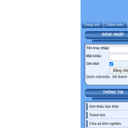
Trang chủ
Thành viên
ĐĂNG NHẬP
Tên truy nhập
Mật khẩu
Ghi nhớ
Quên mật khẩu
ĐK thành 
THÔNG TIN
Giới thiệu bản thân
Thành tích
Chia sẻ kinh nghiệm