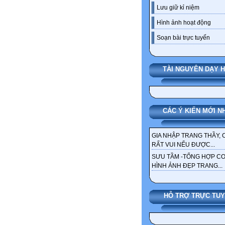
Lưu giữ kỉ niệm
Hình ảnh hoạt động
Soạn bài trực tuyến
TÀI NGUYÊN DẠY 
CÁC Ý KIẾN MỚI N
GIA NHẬP TRANG THẦY, 
RẤT VUI NẾU ĐƯỢC...
SƯU TẦM -TỔNG HỢP C
HÌNH ẢNH ĐẸP TRANG...
HỖ TRỢ TRỰC TU