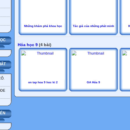
Những khám phá khoa học
Tác giả của những phát minh
K
HỌC
Hóa học 9
(4 bài)
HẤT
CÔ.
on tap hoa 9 hoc ki 2
GA Hóa 9
ODE
YẾN