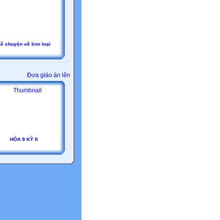
ể chuyện về kim loại
Đưa giáo án lên
HÓA 9 KỲ II