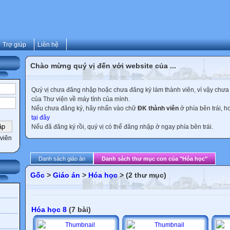
Trợ giúp
Liên hệ
Chào mừng quý vị đến với website của ...
Quý vị chưa đăng nhập hoặc chưa đăng ký làm thành viên, vì vậy chưa th
của Thư viện về máy tính của mình.
Nếu chưa đăng ký, hãy nhấn vào chữ
ĐK thành viên
ở phía bên trái, 
tại đây
Nếu đã đăng ký rồi, quý vị có thể đăng nhập ở ngay phía bên trái.
viên
Danh sách giáo án
Danh sách thư mục con của "Hóa học"
Gốc
>
Giáo án
>
Hóa học
> (2 thư mục)
Hóa học 8
(7 bài)