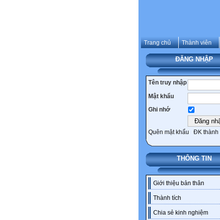
Trang chủ
Thành viên
ĐĂNG NHẬP
Tên truy nhập
Mật khẩu
Ghi nhớ
Quên mật khẩu
ĐK thành 
THÔNG TIN
Giới thiệu bản thân
Thành tích
Chia sẻ kinh nghiệm