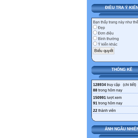
ĐIỀU TRA Ý KIẾ
Bạn thấy trang này như th
Đẹp
Đơn điệu
Bình thường
Ý kiến khác
THỐNG KÊ
128934
truy cập (
chi tiết
)
88
trong hôm nay
150991
lượt xem
91
trong hôm nay
22
thành viên
ẢNH NGẪU NHIÊ