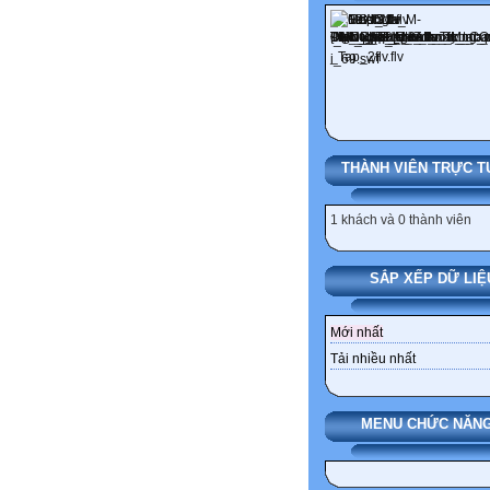
THÀNH VIÊN TRỰC T
1 khách và 0 thành viên
SẮP XẾP DỮ LIỆ
Mới nhất
Tải nhiều nhất
MENU CHỨC NĂNG