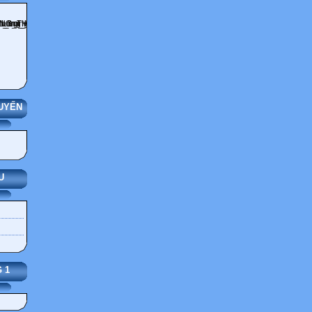
UYẾN
U
 1