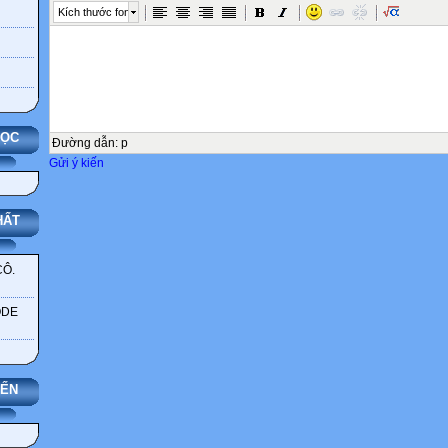
Kích thước font
HỌC
Đường dẫn
:
p
Gửi ý kiến
HẤT
CÔ.
ODE
YẾN