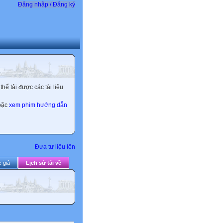
Đăng nhập / Đăng ký
ể tải được các tài liệu
hoặc
xem phim hướng dẫn
Đưa tư liệu lên
 giả
Lịch sử tải về