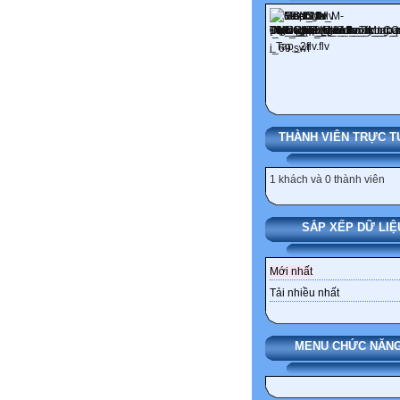
THÀNH VIÊN TRỰC T
1 khách và 0 thành viên
SẮP XẾP DỮ LIỆ
Mới nhất
Tải nhiều nhất
MENU CHỨC NĂNG