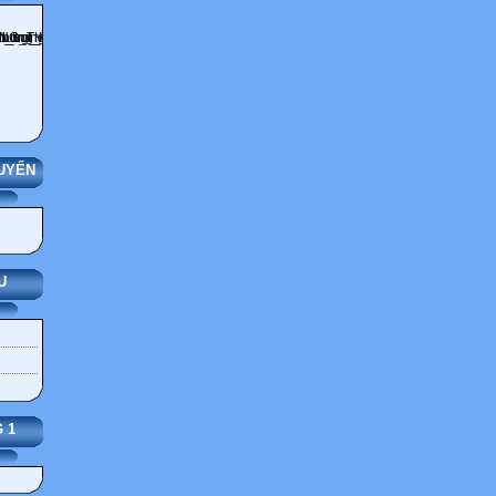
UYẾN
U
 1