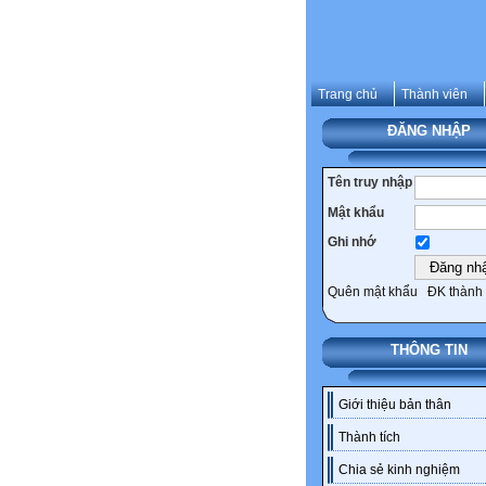
Trang chủ
Thành viên
ĐĂNG NHẬP
Tên truy nhập
Mật khẩu
Ghi nhớ
Quên mật khẩu
ĐK thành 
THÔNG TIN
Giới thiệu bản thân
Thành tích
Chia sẻ kinh nghiệm