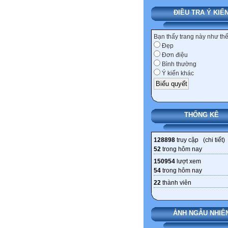
ĐIỀU TRA Ý KIẾ
Bạn thấy trang này như th
Đẹp
Đơn điệu
Bình thường
Ý kiến khác
THỐNG KÊ
128898
truy cập (
chi tiết
)
52
trong hôm nay
150954
lượt xem
54
trong hôm nay
22
thành viên
ẢNH NGẪU NHIÊ