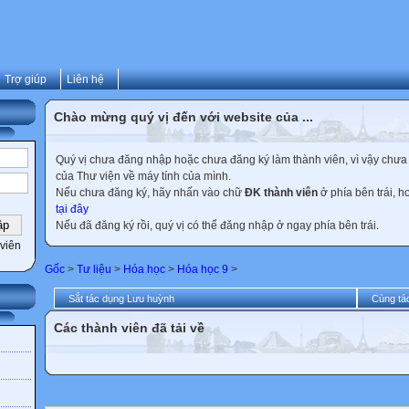
Trợ giúp
Liên hệ
Chào mừng quý vị đến với website của ...
Quý vị chưa đăng nhập hoặc chưa đăng ký làm thành viên, vì vậy chưa th
của Thư viện về máy tính của mình.
Nếu chưa đăng ký, hãy nhấn vào chữ
ĐK thành viên
ở phía bên trái, 
tại đây
Nếu đã đăng ký rồi, quý vị có thể đăng nhập ở ngay phía bên trái.
viên
Gốc
>
Tư liệu
>
Hóa học
>
Hóa học 9
>
Sắt tác dụng Lưu huỳnh
Cùng tác
Các thành viên đã tải về