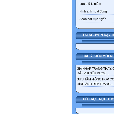
Lưu giữ kỉ niệm
Hình ảnh hoạt động
Soạn bài trực tuyến
TÀI NGUYÊN DẠY 
CÁC Ý KIẾN MỚI N
GIA NHẬP TRANG THẦY, 
RẤT VUI NẾU ĐƯỢC...
SƯU TẦM -TỔNG HỢP C
HÌNH ẢNH ĐẸP TRANG...
HỖ TRỢ TRỰC TU