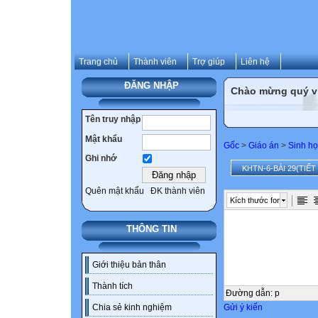
Trang chủ
Thành viên
Trợ giúp
Liên hệ
ĐĂNG NHẬP
Chào mừng quý vị 
Tên truy nhập
Mật khẩu
Gốc
>
Giáo án
>
Sinh họ
Ghi nhớ
KHTN-6-BÀI 29(TIẾT 
Quên mật khẩu
ĐK thành viên
Kích thước font
THÔNG TIN
Giới thiệu bản thân
Thành tích
Đường dẫn
:
p
Gửi ý kiến
Chia sẻ kinh nghiệm