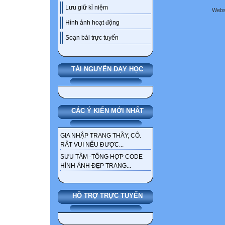
Lưu giữ kỉ niệm
Webs
Hình ảnh hoạt động
Soạn bài trực tuyến
TÀI NGUYÊN DẠY HỌC
CÁC Ý KIẾN MỚI NHẤT
GIA NHẬP TRANG THẦY, CÔ.
RẤT VUI NẾU ĐƯỢC...
SƯU TẦM -TỔNG HỢP CODE
HÌNH ẢNH ĐẸP TRANG...
HỖ TRỢ TRỰC TUYẾN