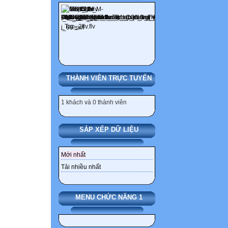
THÀNH VIÊN TRỰC TUYẾN
1 khách và 0 thành viên
SẮP XẾP DỮ LIỆU
Mới nhất
Tải nhiều nhất
MENU CHỨC NĂNG 1