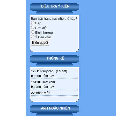
ĐIỀU TRA Ý KIẾN
Bạn thấy trang này như thế nào?
Đẹp
Đơn điệu
Bình thường
Ý kiến khác
THỐNG KÊ
129116
truy cập (
chi tiết
)
9
trong hôm nay
151181
lượt xem
9
trong hôm nay
22
thành viên
ẢNH NGẪU NHIÊN