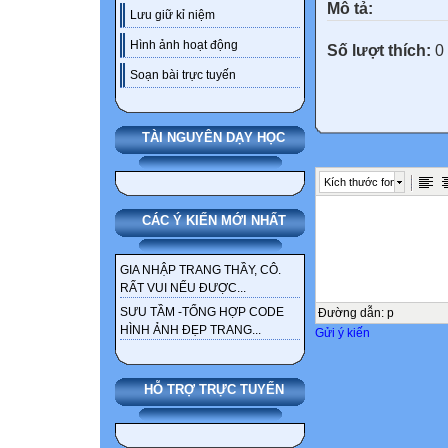
Mô tả:
Lưu giữ kỉ niệm
Hình ảnh hoạt động
Số lượt thích:
0
Soạn bài trực tuyến
TÀI NGUYÊN DẠY HỌC
Kích thước font
CÁC Ý KIẾN MỚI NHẤT
GIA NHẬP TRANG THẦY, CÔ.
RẤT VUI NẾU ĐƯỢC...
SƯU TẦM -TỔNG HỢP CODE
Đường dẫn
:
p
HÌNH ẢNH ĐẸP TRANG...
Gửi ý kiến
HỖ TRỢ TRỰC TUYẾN