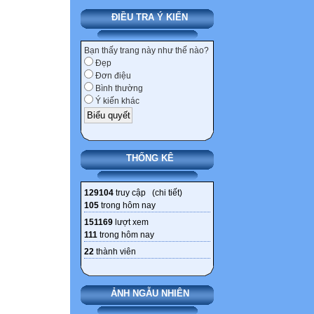
ĐIỀU TRA Ý KIẾN
Bạn thấy trang này như thế nào?
Đẹp
Đơn điệu
Bình thường
Ý kiến khác
THỐNG KÊ
129104
truy cập (
chi tiết
)
105
trong hôm nay
151169
lượt xem
111
trong hôm nay
22
thành viên
ẢNH NGẪU NHIÊN