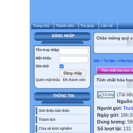
Trang chủ
Thành viên
Trợ giúp
Liên hệ
ĐĂNG NHẬP
Chào mừng quý vị 
Tên truy nhập
Mật khẩu
Gốc
>
Tư liệu
>
Hóa học
Ghi nhớ
Tính chất hóa học củ
Tính chất hóa học
Quên mật khẩu
ĐK thành viên
(
Tài li
THÔNG TIN
Nguồn
Người gửi:
Trư
Giới thiệu bản thân
Ngày gửi:
16h:3
Thành tích
Dung lượng:
59
Số lượt tải:
131
Chia sẻ kinh nghiệm