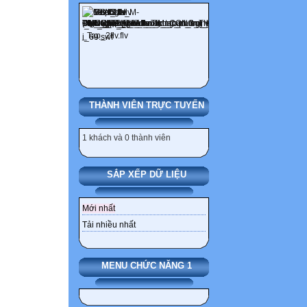
THÀNH VIÊN TRỰC TUYẾN
1 khách và 0 thành viên
SẮP XẾP DỮ LIỆU
Mới nhất
Tải nhiều nhất
MENU CHỨC NĂNG 1